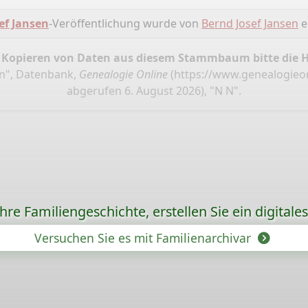
ef Jansen
-Veröffentlichung wurde von
Bernd Josef Jansen
er
 Kopieren von Daten aus diesem Stammbaum bitte die 
en", Datenbank,
Genealogie Online
(
https://www.genealogieon
abgerufen 6. August 2026), "N N".
re Familiengeschichte, erstellen Sie ein digitale
Versuchen Sie es mit Familienarchivar