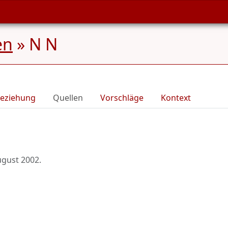
en
»
N N
eziehung
Quellen
Vorschläge
Kontext
ugust 2002
.