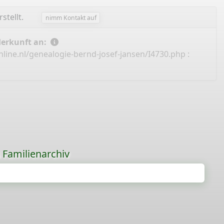
stellt.
nimm Kontakt auf
Herkunft an:
line.nl/genealogie-bernd-josef-jansen/I4730.php
:
s Familienarchiv