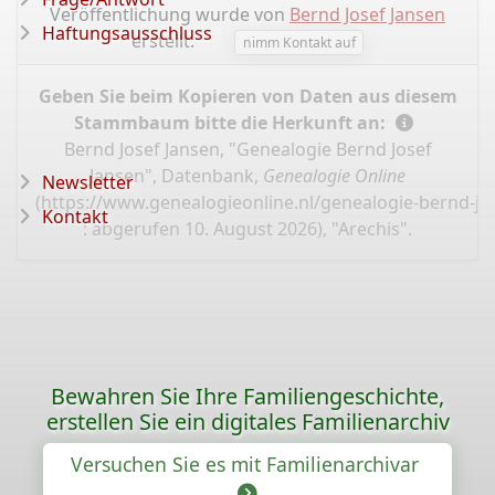
Veröffentlichung wurde von
Bernd Josef Jansen
Haftungsausschluss
erstellt.
nimm Kontakt auf
Geben Sie beim Kopieren von Daten aus diesem
Stammbaum bitte die Herkunft an:
Bernd Josef Jansen, "Genealogie Bernd Josef
Jansen", Datenbank,
Genealogie Online
Newsletter
(
https://www.genealogieonline.nl/genealogie-bernd-jo
Kontakt
: abgerufen 10. August 2026), "Arechis".
Bewahren Sie Ihre Familiengeschichte,
erstellen Sie ein digitales Familienarchiv
Versuchen Sie es mit Familienarchivar