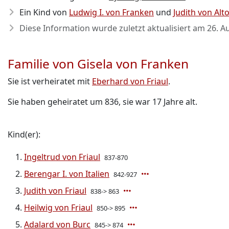
Ein Kind von
Ludwig I. von Franken
und
Judith von Alto
Diese Information wurde zuletzt aktualisiert am
26. A
Familie von Gisela von Franken
Sie ist verheiratet mit
Eberhard von Friaul
.
Sie haben geheiratet um 836, sie war 17 Jahre alt.
Kind(er):
Ingeltrud von Friaul
837-870
Berengar I. von Italien
842-927
Judith von Friaul
838-> 863
Heilwig von Friaul
850-> 895
Adalard von Burc
845-> 874