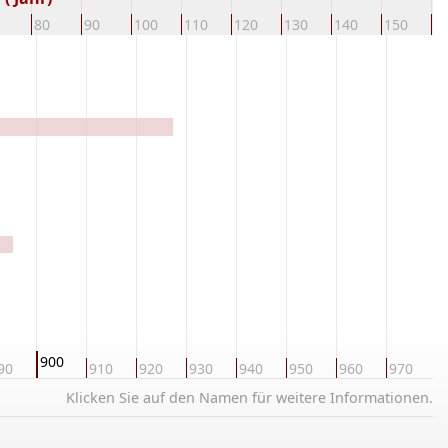
80
90
100
110
120
130
140
150
1
900
90
910
920
930
940
950
960
970
9
Klicken Sie auf den Namen für weitere Informationen.