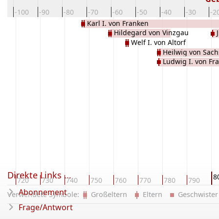
10
-100
-90
-80
-70
-60
-50
-40
-30
-2
Karl I. von Franken
Hildegard von Vinzgau
Welf I. von Altorf
Heilwig von Sac
Ludwig I. von Fr
Direkte Links ...
8
10
720
730
740
750
760
770
780
790
Abonnement
Verwendete Symbole:
Großeltern
Eltern
Geschwist
Frage/Antwort