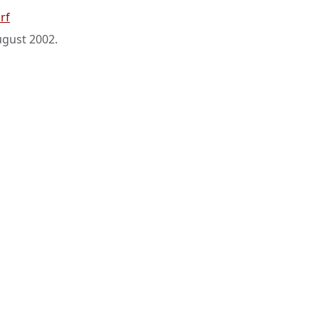
rf
ugust 2002
.