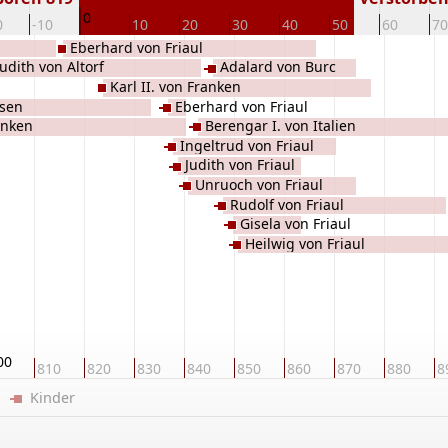
0
0
-10
10
20
30
40
50
60
70
Eberhard von Friaul
Judith von Altorf
Adalard von Burc
Karl II. von Franken
hsen
Eberhard von Friaul
anken
Berengar I. von Italien
Ingeltrud von Friaul
Judith von Friaul
Unruoch von Friaul
Rudolf von Friaul
Gisela von Friaul
Heilwig von Friaul
00
810
820
830
840
850
860
870
880
8
er
Kinder