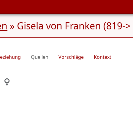
en
»
Gisela von Franken (819->
eziehung
Quellen
Vorschläge
Kontext
n