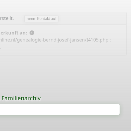
stellt.
nimm Kontakt auf
Herkunft an:
line.nl/genealogie-bernd-josef-jansen/I4105.php
:
.
s Familienarchiv