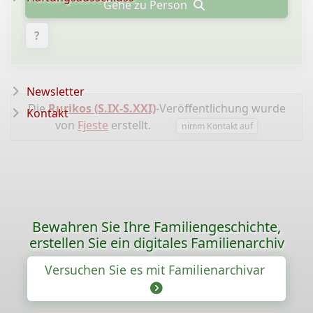
Gehe zu Person
?
Newsletter
Die
Rurikos (S.IX-S.XXI)
-Veröffentlichung wurde
Kontakt
von
Fjeste
erstellt.
nimm Kontakt auf
Bewahren Sie Ihre Familiengeschichte,
erstellen Sie ein digitales Familienarchiv
Versuchen Sie es mit Familienarchivar