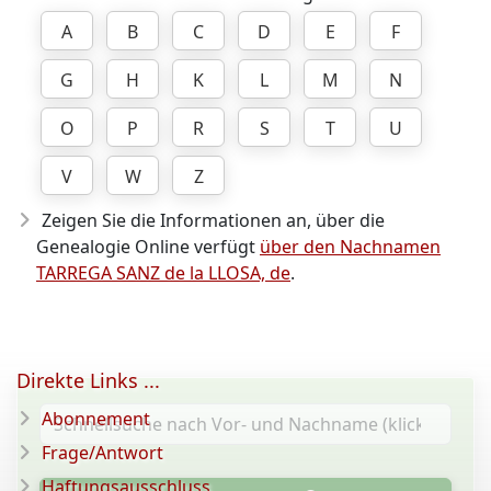
A
B
C
D
E
F
G
H
K
L
M
N
O
P
R
S
T
U
V
W
Z
Zeigen Sie die Informationen an, über die
Genealogie Online verfügt
über den Nachnamen
TARREGA SANZ de la LLOSA, de
.
Direkte Links ...
Abonnement
Frage/Antwort
Haftungsausschluss