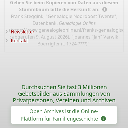
Geben Sie beim Kopieren von Daten aus diesem
Stammbaum bitte die Herkunft an:
Frank Steggink, "Genealogie Noordoost Twente",
Datenbank,
Genealogie Online
(
https://www.genealogieonline.nl/franks-genealogisc
Newsletter
: abgerufen 9. August 2026), "Joannes "Jan" Varwik
Kontakt
Boerrigter (± 1724-????)".
Durchsuchen Sie fast 3 Millionen
Gebetsbilder aus Sammlungen von
Privatpersonen, Vereinen und Archiven
Open Archives ist die Online-
Plattform für Familiengeschichte