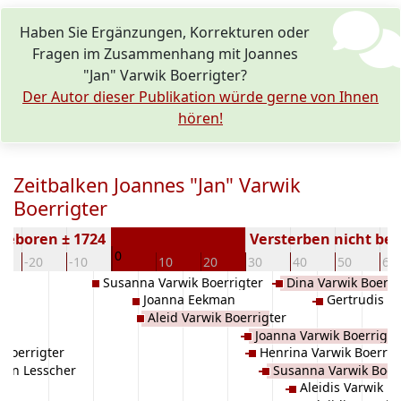
Haben Sie Ergänzungen, Korrekturen oder
Fragen im Zusammenhang mit Joannes
"Jan" Varwik Boerrigter?
Der Autor dieser Publikation würde gerne von Ihnen
hören!
Zeitbalken Joannes "Jan" Varwik
Boerrigter
Geboren ± 1724
Versterben nicht be
0
-20
-10
10
20
30
40
50
60
Susanna Varwik Boerrigter
Dina Varwik Boerri
Joanna Eekman
Gertrudis Va
Aleid Varwik Boerrigter
Joanna Varwik Boerrigte
 Boerrigter
Henrina Varwik Boerrig
ken Lesscher
Susanna Varwik Boer
Aleidis Varwik Bo