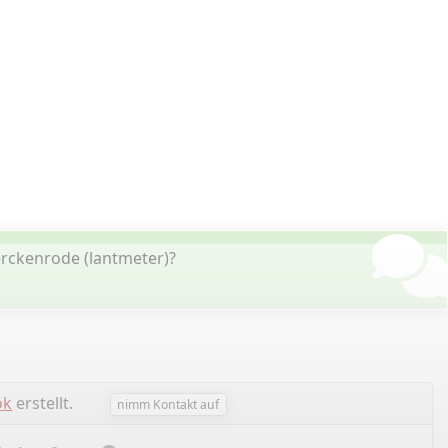
rckenrode (lantmeter)?
ok
erstellt.
nimm Kontakt auf