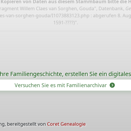
 Kopieren von Daten aus diesem Stammbaum bitte die 
Fragment Willem Claes van Sorghen, Gouda", Datenbank,
Ge
laes-van-sorghen-gouda/I1073883123.php
: abgerufen 8. Aug
1591-????)".
re Familiengeschichte, erstellen Sie ein digitale
Versuchen Sie es mit Familienarchivar
g, bereitgestellt von
Coret Genealogie