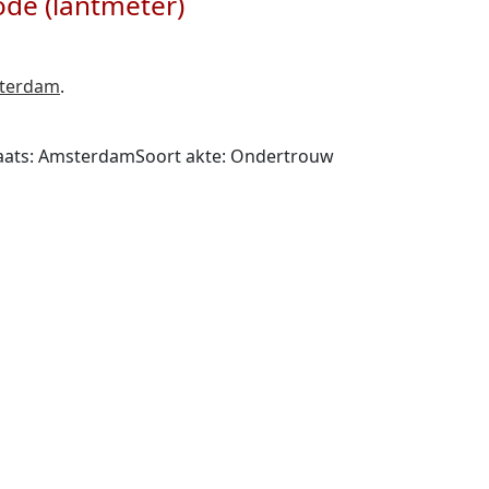
ode (lantmeter)
terdam
.
laats: AmsterdamSoort akte: Ondertrouw