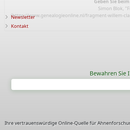
Geben Sie beim
Simon Blok, "
(
https://www.genealogieonline.nl/fragment-willem-c
Newsletter
Kontakt
Bewahren Sie Ih
Ihre vertrauenswürdige Online-Quelle für Ahnenforschun