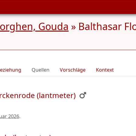
Sorghen, Gouda
»
Balthasar Fl
eziehung
Quellen
Vorschläge
Kontext
erckenrode (lantmeter)
nuar 2026
.