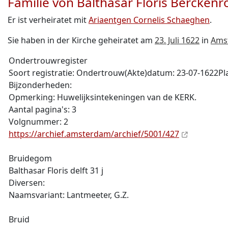
Familie von Balthasar Floris Berckenr
Er ist verheiratet mit
Ariaentgen Cornelis Schaeghen
.
Sie haben in der Kirche geheiratet am
23. Juli 1622
in
Ams
Ondertrouwregister
Soort registratie: Ondertrouw(Akte)datum: 23-07-1622P
Bijzonderheden:
Opmerking: Huwelijksintekeningen van de KERK.
Aantal pagina's: 3
Volgnummer: 2
https://archief.amsterdam/archief/5001/427
Bruidegom
Balthasar Floris delft 31 j
Diversen:
Naamsvariant: Lantmeeter, G.Z.
Bruid