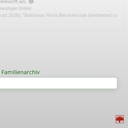
Herkunft an:
nealogie Online
ust 2026), "Balthasar Floris Berckenrode (lantmeter) (±
s Familienarchiv