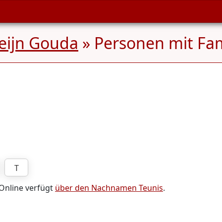
reijn Gouda
» Personen mit F
T
 Online verfügt
über den Nachnamen Teunis
.