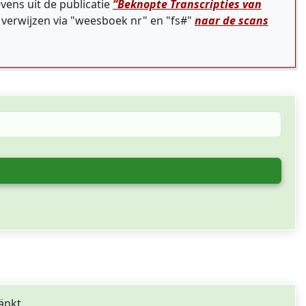
vens uit de publicatie
“Beknopte Transcripties van
 verwijzen via "weesboek nr" en "fs#"
naar de scans
änkt.