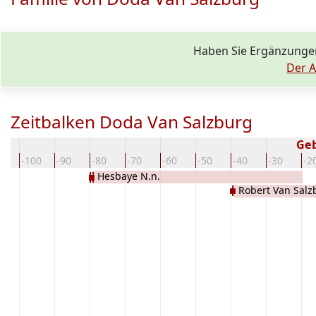
Haben Sie Ergänzunge
Der A
Zeitbalken Doda Van Salzburg
Ge
10
-100
-90
-80
-70
-60
-50
-40
-30
-2
Hesbaye N.n.
Robert Van Salz