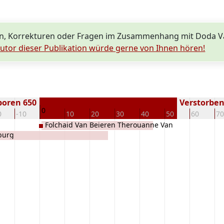
n, Korrekturen oder Fragen im Zusammenhang mit Doda V
utor dieser Publikation würde gerne von Ihnen hören!
boren 650
Verstorben 
0
0
-10
10
20
30
40
50
60
70
Folchaid Van Beieren Therouanne Van
burg
Salzburg