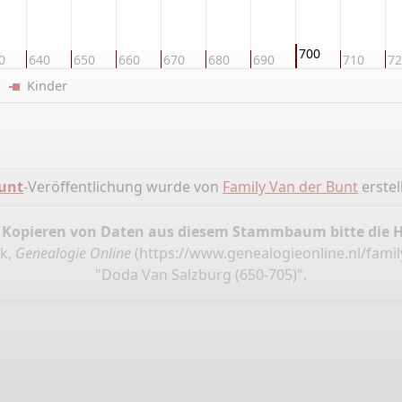
700
0
640
650
660
670
680
690
710
72
er
Kinder
Bunt
-Veröffentlichung wurde von
Family Van der Bunt
erstell
 Kopieren von Daten aus diesem Stammbaum bitte die 
nk,
Genealogie Online
(
https://www.genealogieonline.nl/fami
"Doda Van Salzburg (650-705)".