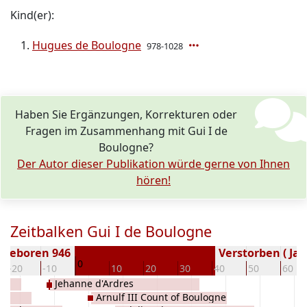
Kind(er):
Hugues de Boulogne
978-1028
Haben Sie Ergänzungen, Korrekturen oder
Fragen im Zusammenhang mit Gui I de
Boulogne?
Der Autor dieser Publikation würde gerne von Ihnen
hören!
Zeitbalken Gui I de Boulogne
Geboren 946
Verstorben ( Jah
0
-20
-10
10
20
30
40
50
60
Jehanne d'Ardres
e
Arnulf III Count of Boulogne