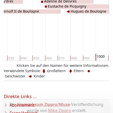
d'Ardres
Adeline de Desvres
Eustache de Picquigny
Arnulf II de Boulogne
Hugues de Boulogne
1000
0
930
940
950
960
970
980
990
10
Klicken Sie auf den Namen für weitere Informationen.
Verwendete Symbole:
Großeltern
Eltern
Geschwister
Kinder
Direkte Links ...
Die
Stammbaum Zippro/Muse
-Veröffentlichung
Abonnement
wurde von
Mike Zippro
erstellt.