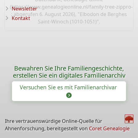
(
https://www.genealogieonline.nl/family-tree-zippro-
Newsletter
: abgerufen 6. August 2026), "Elbodon de Berghes
Kontakt
Saint-Winoch (1010-1051)".
Bewahren Sie Ihre Familiengeschichte,
erstellen Sie ein digitales Familienarchiv
Versuchen Sie es mit Familienarchivar
Ihre vertrauenswürdige Online-Quelle für
Ahnenforschung, bereitgestellt von
Coret Genealogie