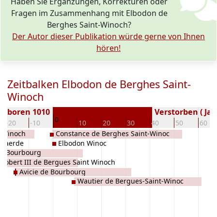
Haben Sie Ergänzungen, Korrekturen oder
Fragen im Zusammenhang mit Elbodon de
Berghes Saint-Winoch?
Der Autor dieser Publikation würde gerne von Ihnen
hören!
Zeitbalken Elbodon de Berghes Saint-
Winoch
Geboren 1010
Verstorben ( Jah
0
-20
-10
10
20
30
40
50
60
t Winoch
Constance de Berghes Saint-Winoc
enaerde
Elbodon Winoc
de Bourbourg
Gobert III de Bergues Saint Winoch
Avicie de Bourbourg
Wautier de Bergues-Saint-Winoc