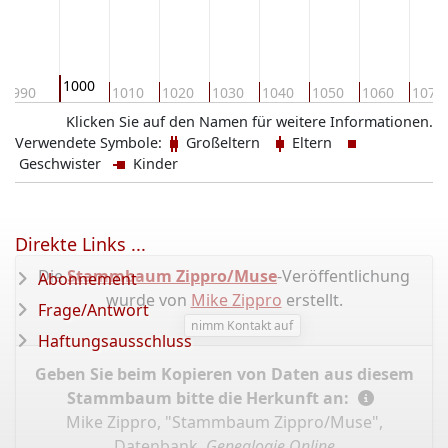
1000
990
1010
1020
1030
1040
1050
1060
1070
Klicken Sie auf den Namen für weitere Informationen.
Verwendete Symbole:
Großeltern
Eltern
Geschwister
Kinder
Direkte Links ...
Die
Stammbaum Zippro/Muse
-Veröffentlichung
Abonnement
wurde von
Mike Zippro
erstellt.
Frage/Antwort
nimm Kontakt auf
Haftungsausschluss
Geben Sie beim Kopieren von Daten aus diesem
Stammbaum bitte die Herkunft an:
Mike Zippro, "Stammbaum Zippro/Muse",
Datenbank,
Genealogie Online