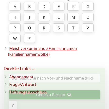
A
B
D
E
F
G
H
J
K
L
M
O
P
Q
R
S
T
V
W
Z
Meist vorkommende Familiennamen
(Familiennamenwolke)
Direkte Links ...
Abonnement
Frage/Antwort
Haftungsausschluss
Gehe zu Person
?