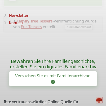
Newsletter
Die
Family Tree Tessers
-Veröffentlichung wurde
Kontakt
von
Eric Tessers
erstellt.
nimm Kontakt auf
Bewahren Sie Ihre Familiengeschichte,
erstellen Sie ein digitales Familienarchiv
Versuchen Sie es mit Familienarchivar
Ihre vertrauenswürdige Online-Quelle für