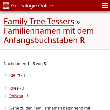
Genealogie Online
Family Tree Tessers
»
Familiennamen mit dem
Anfangsbuchstaben
R
Nachnamen
1
-
3
von
3
:
Ratliff
- 1
Rhee
- 3
Rolsma
- 1
Gehe zu den Familiennamen beginnend mit