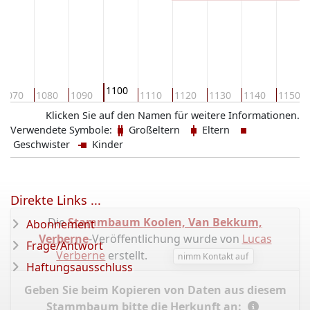
1100
1070
1080
1090
1110
1120
1130
1140
1150
Klicken Sie auf den Namen für weitere Informationen.
Verwendete Symbole:
Großeltern
Eltern
Geschwister
Kinder
Direkte Links ...
Die
Stammbaum Koolen, Van Bekkum,
Abonnement
Verberne
-Veröffentlichung wurde von
Lucas
Frage/Antwort
Verberne
erstellt.
nimm Kontakt auf
Haftungsausschluss
Geben Sie beim Kopieren von Daten aus diesem
Stammbaum bitte die Herkunft an: