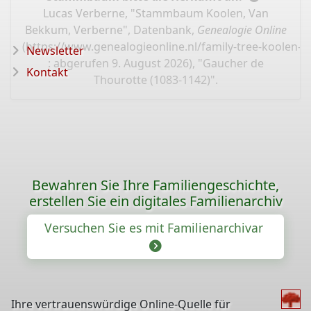
Lucas Verberne, "Stammbaum Koolen, Van
Bekkum, Verberne", Datenbank,
Genealogie Online
(
https://www.genealogieonline.nl/family-tree-koolen
Newsletter
: abgerufen 9. August 2026), "Gaucher de
Kontakt
Thourotte (1083-1142)".
Bewahren Sie Ihre Familiengeschichte,
erstellen Sie ein digitales Familienarchiv
Versuchen Sie es mit Familienarchivar
Ihre vertrauenswürdige Online-Quelle für