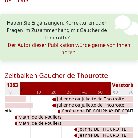
DE CONTY
.
Haben Sie Ergänzungen, Korrekturen oder
Fragen im Zusammenhang mit Gaucher de
Thourotte?
Der Autor dieser Publikation würde gerne von Ihnen
hören!
Zeitbalken Gaucher de Thourotte
en 1083
Verstorben
0
-10
10
20
30
40
50
60
70
Julienne ou Juliette de Thourotte
Julienne ou Juliette de Thourotte
urotte
Chrétienne DE GOURNAY-DE CONTY
Mathilde de Rouliers
Mathilde de Rouliers
Jeanne DE THOUROTTE
Jeanne DE THOUROTTE