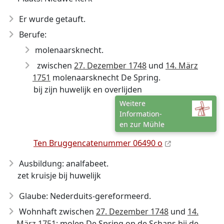
Er wurde getauft.
Berufe:
molenaarsknecht.
zwischen
27. Dezember 1748
und
14. März
1751
molenaarsknecht De Spring.
bij zijn huwelijk en overlijden
Weitere
Information-
en zur Mühle
Ten Bruggencatenummer 06490 o
Ausbildung: analfabeet.
zet kruisje bij huwelijk
Glaube: Nederduits-gereformeerd.
Wohnhaft zwischen
27. Dezember 1748
und
14.
März 1751
: molen De Spring op de Schans bij de