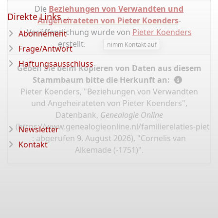
Die
Beziehungen von Verwandten und
Direkte Links ...
Angeheirateten von Pieter Koenders
-
Veröffentlichung wurde von
Pieter Koenders
Abonnement
erstellt.
nimm Kontakt auf
Frage/Antwort
Haftungsausschluss
Geben Sie beim Kopieren von Daten aus diesem
Stammbaum bitte die Herkunft an:
Pieter Koenders, "Beziehungen von Verwandten
und Angeheirateten von Pieter Koenders",
Datenbank,
Genealogie Online
(
https://www.genealogieonline.nl/familierelaties-piet
Newsletter
: abgerufen 9. August 2026), "Cornelis van
Kontakt
Alkemade (-1751)".