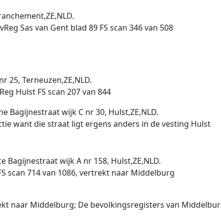
etranchement,ZE,NLD.
evReg Sas van Gent blad 89 FS scan 346 van 508
A nr 25, Terneuzen,ZE,NLD.
Reg Hulst FS scan 207 van 844
ine Bagijnestraat wijk C nr 30, Hulst,ZE,NLD.
tie want die straat ligt ergens anders in de vesting Hulst
te Bagijnestraat wijk A nr 158, Hulst,ZE,NLD.
FS scan 714 van 1086, vertrekt naar Middelburg
ekt naar Middelburg; De bevolkingsregisters van Middelburg