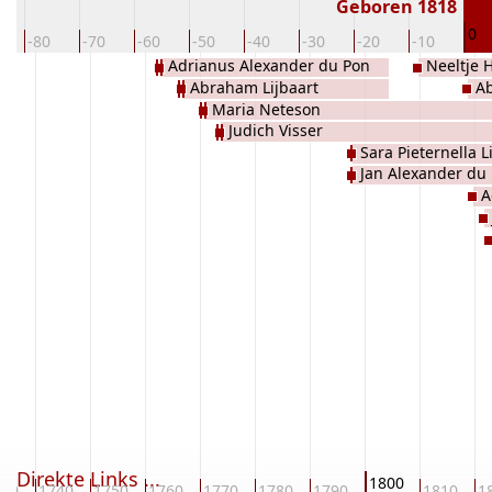
Geboren 1818
0
-80
-70
-60
-50
-40
-30
-20
-10
Adrianus Alexander du Pon
Neeltje 
Abraham Lijbaart
Ab
Maria Neteson
Judich Visser
Sara Pieternella L
Jan Alexander du
A
Direkte Links ...
1800
730
1740
1750
1760
1770
1780
1790
1810
1