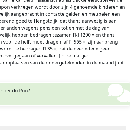
 van elkanders nalatenschap als dat de eerst stervende
 Dupon verkregen wordt door zijn 4 genoemde kinderen en
uwelijk aangebracht in contacte gelden en meubelen een
oerend goed te Hengstdijk, dat thans aanwezig is aan
ederlanden wegens pensioen tot en met de dag van
huwelijk hebben bedragen tezamen Fkl 1200,= en thans
n voor de helft moet dragen, af Fl 565,=, zijn aanbreng
ht wordt te bedragen Fl 35;=, dat de overledene geen
n overgegaan of vervallen. [in de marge:
er woonplaatsen van de ondergetekenden in de maand juni
ander du Pon?