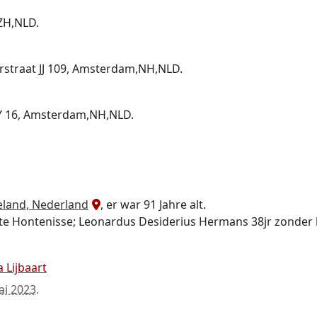
,ZH,NLD.
straat JJ 109, Amsterdam,NH,NLD.
Y 16, Amsterdam,NH,NLD.
eland, Nederland
, er war 91 Jahre alt.
te Hontenisse; Leonardus Desiderius Hermans 38jr zonder 
a Lijbaart
ai 2023
.