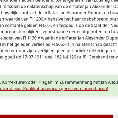
e elkander hadden benoemd tot erfgenaam van zodanig deel
t mitsdien de nalatenschap van de erflater Jan Alexander
d huwelijkscontract de erflater Jan Alexander Dupon ten h
een waarde van Fl 1200,= behalve het haar toebehorend onr
n contante gelden Fl 60,=. en tegoed is op de Staat der N
 de aanbrengsten blijkens voorstaande der echtgenoten ten 
 geleden van Fl 1130,= waarin de erflater Jan Alesander Dupo
el in het geleden verlies ad Fl 565,= zijn nalatenschap geac
en er door zijn overlijden geen periodieke uitkeringen zij
end goed dd 17-07-1911 deel 182 fol 120 nr 8]. Getekend t
, Korrekturen oder Fragen im Zusammenhang mit Jan Alex
utor dieser Publikation würde gerne von Ihnen hören!