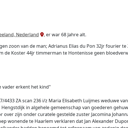
Zeeland, Nederland
, er war 68 Jahre alt.
ngen zoon van de man; Adrianus Elias du Pon 32jr fourier 
em de Koster 44jr timmerman te Hontenisse geen bloedver
e vader erkent het kind"
7/4433 ZA scan 236 i/z Maria Elisabeth Luijmes weduwe van
 Hengstdijk in algehele gemeenschap van goederen gehuwd
or over zijn onder curatele gestelde zuster Jacomina Joha
oep wonende te Haarlem verklaren dat Jan Alexander Dupon t