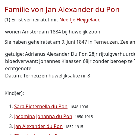
Familie von Jan Alexander du Pon
(1) Er ist verheiratet mit
Neeltje Heijgelaer
.
wonen Amsterdam 1884 bij huwelijk zoon
Sie haben geheiratet am
9. Juni 1847
in
Terneuzen, Zeela
getuige: Adrianus Alexander Du Pon 28jr rijtuigverhuur
bloedverwant; Johannes Klaassen 68jr zonder beroep te 
echtgenote
Datum: Terneuzen huwelijksakte nr 8
Kind(er):
Sara Pieternella du Pon
1848-1936
Jacomina Johanna du Pon
1850-1915
Jan Alexander du Pon
1852-1915