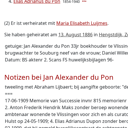
Elias Adrianus du Pon
1854-1940
(2) Er ist verheiratet mit
Maria Elisabeth Luijmes
.
Sie haben geheiratet am
13. August 1886
in
Hengstdijk, 
getuige: Jan Alexander du Pon 33jr boekhouder te Vlissi
brugwachter te Souburg neef van de vrouw; Daniel Will
Datum: BS aktenr 2. Scans FS huwelijksbijlagen 96-
Notizen bei Jan Alexander du Pon
tweeling met Abraham Lijbaert; bij aangifte geboorte: "d
===
17-06-1909 Memorie van Successie invnr 815 memorienr 
2. Anton Frederik Hendrik Maks zonder beroep wonende
ambtenaar wonende te Vlissingen voor zich en als curat
Hulst op 24-05-1909; 4. Elias Adrianus Dupon zonder ber