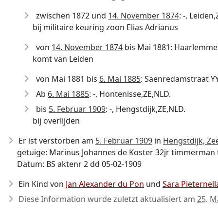
zwischen 1872 und
14. November 1874
: -, Leiden
bij militaire keuring zoon Elias Adrianus
von
14. November 1874
bis Mai 1881: Haarlemmer
komt van Leiden
von Mai 1881 bis
6. Mai 1885
: Saenredamstraat Y
Ab
6. Mai 1885
: -, Hontenisse,ZE,NLD.
bis
5. Februar 1909
: -, Hengstdijk,ZE,NLD.
bij overlijden
Er ist verstorben am
5. Februar 1909
in
Hengstdijk, Ze
getuige: Marinus Johannes de Koster 32jr timmerman 
Datum: BS aktenr 2 dd 05-02-1909
Ein Kind von
Jan Alexander du Pon
und
Sara Pieternell
Diese Information wurde zuletzt aktualisiert am
25. M