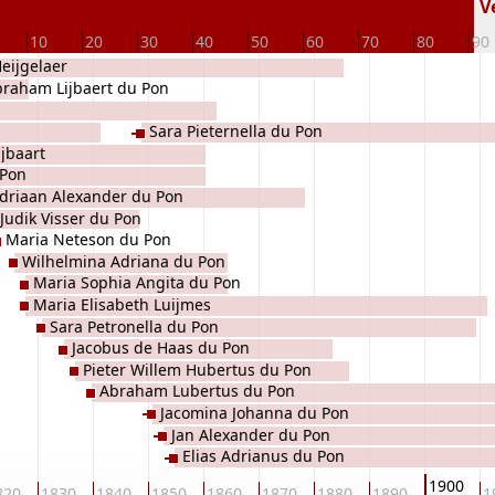
Ve
10
20
30
40
50
60
70
80
90
Heijgelaer
raham Lijbaert du Pon
Sara Pieternella du Pon
ijbaart
 Pon
driaan Alexander du Pon
Judik Visser du Pon
Maria Neteson du Pon
Wilhelmina Adriana du Pon
Maria Sophia Angita du Pon
Maria Elisabeth Luijmes
Sara Petronella du Pon
Jacobus de Haas du Pon
Pieter Willem Hubertus du Pon
Abraham Lubertus du Pon
Jacomina Johanna du Pon
Jan Alexander du Pon
Elias Adrianus du Pon
1900
820
1830
1840
1850
1860
1870
1880
1890
1