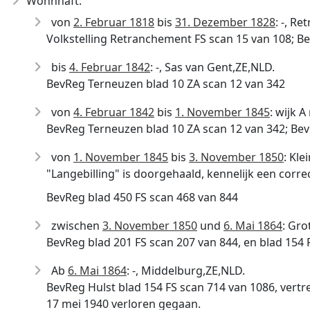
Wohnhaft:
von
2. Februar 1818
bis
31. Dezember 1828
: -, R
Volkstelling Retranchement FS scan 15 van 108; B
bis
4. Februar 1842
: -, Sas van Gent,ZE,NLD.
BevReg Terneuzen blad 10 ZA scan 12 van 342
von
4. Februar 1842
bis
1. November 1845
: wijk 
BevReg Terneuzen blad 10 ZA scan 12 van 342; Bev
von
1. November 1845
bis
3. November 1850
: Kle
"Langebilling" is doorgehaald, kennelijk een correc
BevReg blad 450 FS scan 468 van 844
zwischen
3. November 1850
und
6. Mai 1864
: Gro
BevReg blad 201 FS scan 207 van 844, en blad 154 
Ab
6. Mai 1864
: -, Middelburg,ZE,NLD.
BevReg Hulst blad 154 FS scan 714 van 1086, vertr
17 mei 1940 verloren gegaan.