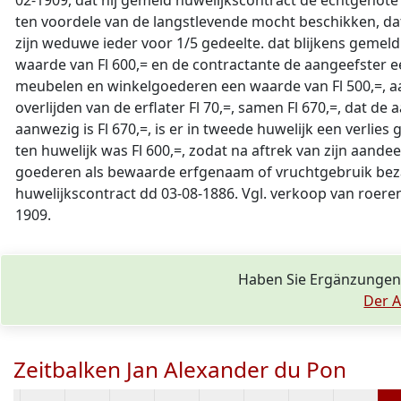
02-1909, dat hij gemeld huwelijkscontract de echtgenot
ten voordele van de langstlevende mocht beschikken, da
zijn weduwe ieder voor 1/5 gedeelte. dat blijkens gemel
waarde van Fl 600,= en de contractante de aangeefster 
meubelen en winkelgoederen een waarde van Fl 500,=, aa
overlijden van de erflater Fl 70,=, samen Fl 670,=, dat
aanwezig is Fl 670,=, is er in tweede huwelijk een verlies
ten huwelijk was Fl 600,=, zodat na aftrek van zijn aande
goederen als bewaarde erfgenaam of vruchtgebruik bezat 
huwelijkscontract dd 03-08-1886. Vgl. verkoop van roer
1909.
Haben Sie Ergänzungen
Der A
Zeitbalken Jan Alexander du Pon