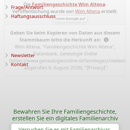
Die
Familiengeschichte Wim Altena
-
Frage/Antwort
Veröffentlichung wurde von
Wim Altena
erstellt.
Haftungsausschluss
nimm Kontakt auf
Geben Sie beim Kopieren von Daten aus diesem
Stammbaum bitte die Herkunft an:
Wim Altena, "Familiengeschichte Wim Altena",
Datenbank,
Genealogie Online
Newsletter
(
https://www.genealogieonline.nl/familiegeschiedenis
Kontakt
: abgerufen 6. August 2026), "[Privacy]".
Bewahren Sie Ihre Familiengeschichte,
erstellen Sie ein digitales Familienarchiv
Versuchen Sie es mit Familienarchivar