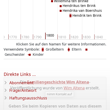
Willemina ten Brinke
Hendrikus ten Brink
Hendrika van Boershuis
Hendrik ten Brink
1800
760
1770
1780
1790
1810
1820
1830
1840
1
Klicken Sie auf den Namen für weitere Informationen.
Verwendete Symbole:
Großeltern
Eltern
Geschwister
Kinder
Direkte Links ...
Die
Familiengeschichte Wim Altena
-
Abonnement
Veröffentlichung wurde von
Wim Altena
erstellt.
Frage/Antwort
nimm Kontakt auf
Haftungsausschluss
Geben Sie beim Kopieren von Daten aus diesem