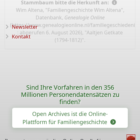
Stammbaum bitte die Herkunft an:
Wim Altena, "Familiengeschichte Wim Altena",
Datenbank,
Genealogie Online
(
https://www.genealogieonline.nl/familiegeschiedenis
Newsletter
: abgerufen 6. August 2026), "Aaltjen Getkate
Kontakt
(1794-1812)".
Sind Ihre Vorfahren in den 356
Millionen Personendatensätzen zu
finden?
Open Archives ist die Online-
Plattform für Familiengeschichte