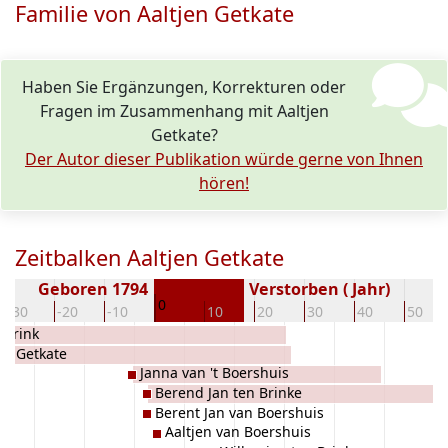
Familie von Aaltjen Getkate
Haben Sie Ergänzungen, Korrekturen oder
Fragen im Zusammenhang mit Aaltjen
Getkate?
Der Autor dieser Publikation würde gerne von Ihnen
hören!
Zeitbalken Aaltjen Getkate
Geboren 1794
Verstorben ( Jahr)
0
-30
-20
-10
10
20
30
40
50
 Brink
en Getkate
Janna van 't Boershuis
Berend Jan ten Brinke
Berent Jan van Boershuis
Aaltjen van Boershuis