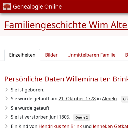
Genealogie Online
Familiengeschichte Wim Alt
Einzelheiten
Bilder
Unmittelbaren Familie
B
Persönliche Daten Willemina ten Brin
Sie ist geboren.
Sie wurde getauft am
21. Oktober 1778
in
Almelo
.
Que
Sie wurde getauft.
Sie ist verstorben Juni 1805
.
Quelle 2
Ein Kind von
Hendrikus ten Brink
und
Jenneken Getka