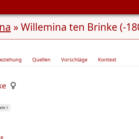
ena
»
Willemina ten Brinke (-18
eziehung
Quellen
Vorschläge
Kontext
ke
lle 1
te