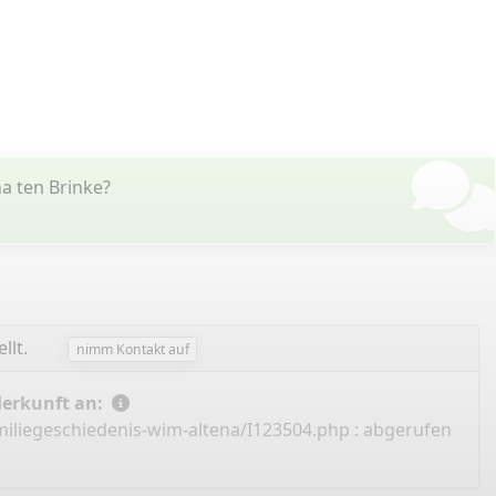
a ten Brinke?
llt.
nimm Kontakt auf
Herkunft an:
miliegeschiedenis-wim-altena/I123504.php
: abgerufen