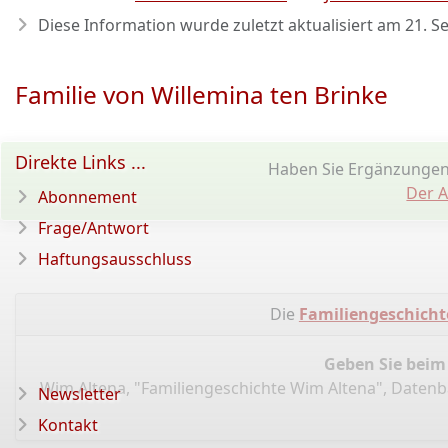
Diese Information wurde zuletzt aktualisiert am
21. S
Familie von Willemina ten Brinke
Direkte Links ...
Haben Sie Ergänzungen
Der A
Abonnement
Frage/Antwort
Haftungsausschluss
Die
Familiengeschicht
Geben Sie beim
Wim Altena, "Familiengeschichte Wim Altena", Daten
Newsletter
Kontakt