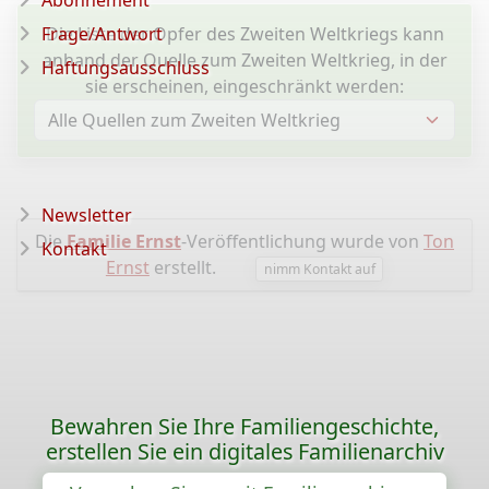
Abonnement
Frage/Antwort
Die Liste der Opfer des Zweiten Weltkriegs kann
anhand der Quelle zum Zweiten Weltkrieg, in der
Haftungsausschluss
sie erscheinen, eingeschränkt werden:
Newsletter
Die
Familie Ernst
-Veröffentlichung wurde von
Ton
Kontakt
Ernst
erstellt.
nimm Kontakt auf
Bewahren Sie Ihre Familiengeschichte,
erstellen Sie ein digitales Familienarchiv