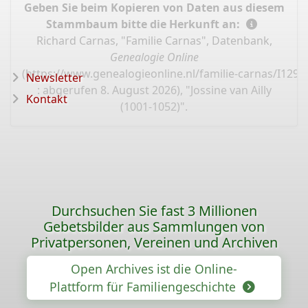
Geben Sie beim Kopieren von Daten aus diesem
Stammbaum bitte die Herkunft an:
Richard Carnas, "Familie Carnas", Datenbank,
Genealogie Online
(
https://www.genealogieonline.nl/familie-carnas/I129
Newsletter
: abgerufen 8. August 2026), "Jossine van Ailly
Kontakt
(1001-1052)".
Durchsuchen Sie fast 3 Millionen
Gebetsbilder aus Sammlungen von
Privatpersonen, Vereinen und Archiven
Open Archives ist die Online-
Plattform für Familiengeschichte