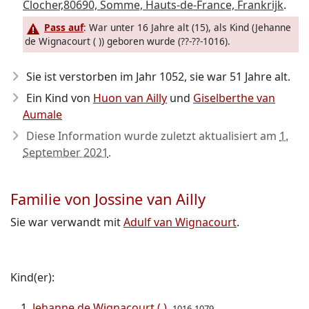
Clocher,80690, Somme, Hauts-de-France, Frankrijk
.
Pass auf
: War unter 16 Jahre alt (15), als Kind (Jehanne
de Wignacourt ( )) geboren wurde (??-??-1016).
Sie ist verstorben im Jahr 1052
, sie war 51 Jahre alt.
Ein Kind von
Huon van Ailly
und
Giselberthe van
Aumale
Diese Information wurde zuletzt aktualisiert am
1.
September 2021
.
Familie von Jossine van Ailly
Sie war verwandt mit
Adulf van Wignacourt
.
Kind(er):
Jehanne de Wignacourt ( )
1016-1079