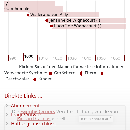
illy
the van Aumale
Wallerand van Ailly
Jehanne de Wignacourt ( )
Huon I de Wignacourt ( )
1000
0
990
1010
1020
1030
1040
1050
1060
10
Klicken Sie auf den Namen für weitere Informationen.
Verwendete Symbole:
Großeltern
Eltern
Geschwister
Kinder
Direkte Links ...
Abonnement
Die
Familie Carnas
-Veröffentlichung wurde von
Frage/Antwort
Richard Carnas
erstellt.
nimm Kontakt auf
Haftungsausschluss