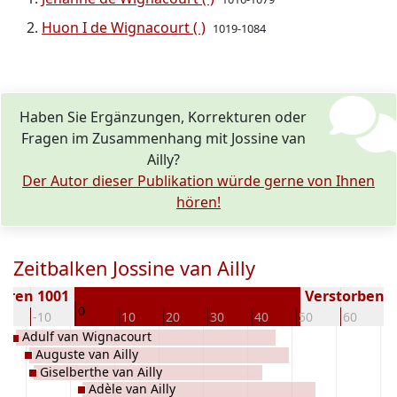
Huon I de Wignacourt ( )
1019-1084
Haben Sie Ergänzungen, Korrekturen oder
Fragen im Zusammenhang mit Jossine van
Ailly?
Der Autor dieser Publikation würde gerne von Ihnen
hören!
Zeitbalken Jossine van Ailly
oren 1001
Verstorben ( 
0
20
-10
10
20
30
40
50
60
7
Adulf van Wignacourt
Auguste van Ailly
Giselberthe van Ailly
Adèle van Ailly