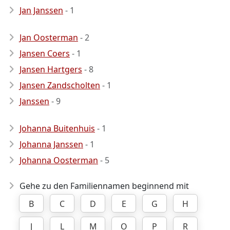
Jan Janssen
- 1
Jan Oosterman
- 2
Jansen Coers
- 1
Jansen Hartgers
- 8
Jansen Zandscholten
- 1
Janssen
- 9
Johanna Buitenhuis
- 1
Johanna Janssen
- 1
Johanna Oosterman
- 5
Gehe zu den Familiennamen beginnend mit
B
C
D
E
G
H
J
L
M
O
P
R