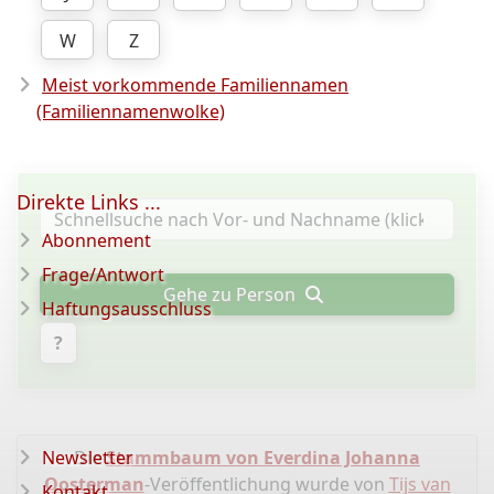
W
Z
Meist vorkommende Familiennamen
(Familiennamenwolke)
Direkte Links ...
Abonnement
Frage/Antwort
Gehe zu Person
Haftungsausschluss
?
Newsletter
Die
Stammbaum von Everdina Johanna
Oosterman
-Veröffentlichung wurde von
Tijs van
Kontakt