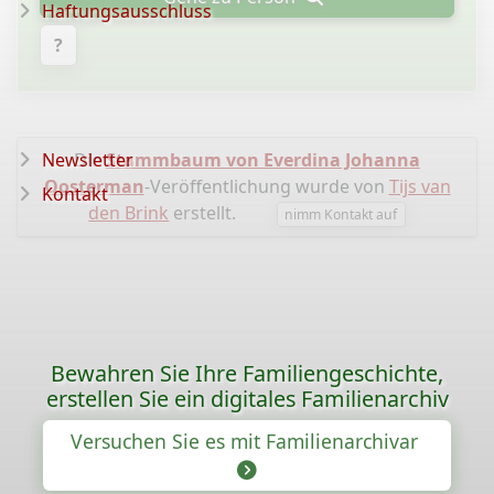
Haftungsausschluss
?
Newsletter
Die
Stammbaum von Everdina Johanna
Oosterman
-Veröffentlichung wurde von
Tijs van
Kontakt
den Brink
erstellt.
nimm Kontakt auf
Bewahren Sie Ihre Familiengeschichte,
erstellen Sie ein digitales Familienarchiv
Versuchen Sie es mit Familienarchivar