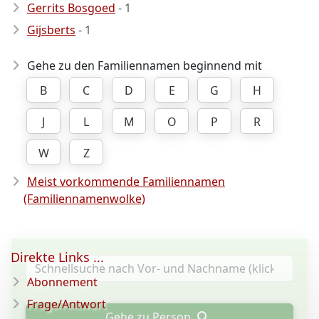
Gerrits Bosgoed
- 1
Gijsberts
- 1
Gehe zu den Familiennamen beginnend mit
B
C
D
E
G
H
J
L
M
O
P
R
W
Z
Meist vorkommende Familiennamen
(Familiennamenwolke)
Direkte Links ...
Abonnement
Frage/Antwort
Gehe zu Person