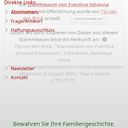
Direkte Links ...
Die
Stammbaum von Everdina Johanna
Oosterman
-Veröffentlichung wurde von
Tijs van
Abonnement
den Brink
erstellt.
nimm Kontakt auf
Frage/Antwort
Haftungsausschluss
Geben Sie beim Kopieren von Daten aus diesem
Stammbaum bitte die Herkunft an:
Tijs van den Brink, "Stammbaum von Everdina
Johanna Oosterman", Datenbank,
Genealogie
Online
(
https://www.genealogieonline.nl/everdina-johanna-o
Newsletter
: abgerufen 9. August 2026), "Maria Roelofs
Kontakt
(1759-????)".
Bewahren Sie Ihre Familiengeschichte,