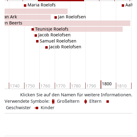
Maria Roelofs
Aaltj
 van Ark
Jan Roelofsen
tjen Beerts
Teunisje Roelofs
Jacob Roelofsen
Samuel Roelofsen
Jacob Roelofsen
1800
30
1740
1750
1760
1770
1780
1790
1810
18
Klicken Sie auf den Namen für weitere Informationen.
Verwendete Symbole:
Großeltern
Eltern
Geschwister
Kinder