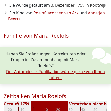
Sie wurde getauft am
3. Dezember 1759
in
Kootwijk
.
Ein Kind von
Roelof Jacobsen van Ark
und
Annetjen
Beerts
Familie von Maria Roelofs
Haben Sie Ergänzungen, Korrekturen oder
Fragen im Zusammenhang mit Maria
Roelofs?
Der Autor dieser Publikation würde gerne von Ihnen
hören!
Zeitbalken Maria Roelofs
Getauft 1759
Versterben nicht be
0
-20
-10
10
20
30
40
50
60