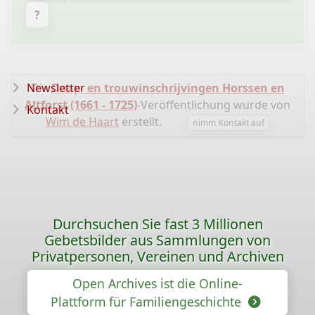
?
Newsletter
Die
Doop- en trouwinschrijvingen Horssen en
Altforst (1661 - 1725)
-Veröffentlichung wurde von
Kontakt
Wim de Haart
erstellt.
nimm Kontakt auf
Durchsuchen Sie fast 3 Millionen
Gebetsbilder aus Sammlungen von
Privatpersonen, Vereinen und Archiven
Open Archives ist die Online-
Plattform für Familiengeschichte