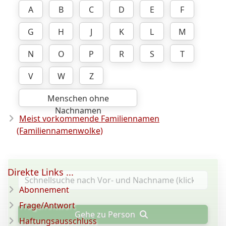
A
B
C
D
E
F
G
H
J
K
L
M
N
O
P
R
S
T
V
W
Z
Menschen ohne
Nachnamen
Meist vorkommende Familiennamen
(Familiennamenwolke)
Direkte Links ...
Abonnement
Frage/Antwort
Gehe zu Person
Haftungsausschluss