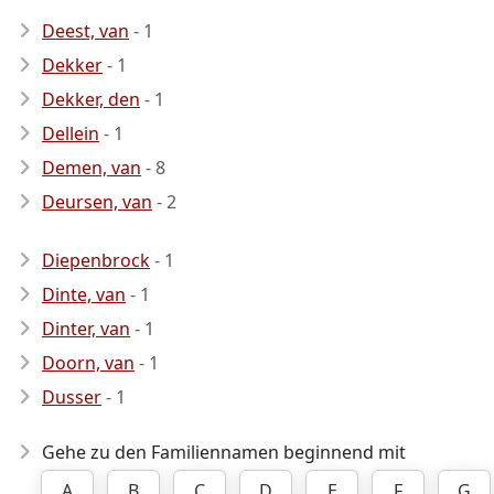
Deest, van
- 1
Dekker
- 1
Dekker, den
- 1
Dellein
- 1
Demen, van
- 8
Deursen, van
- 2
Diepenbrock
- 1
Dinte, van
- 1
Dinter, van
- 1
Doorn, van
- 1
Dusser
- 1
Gehe zu den Familiennamen beginnend mit
A
B
C
D
E
F
G