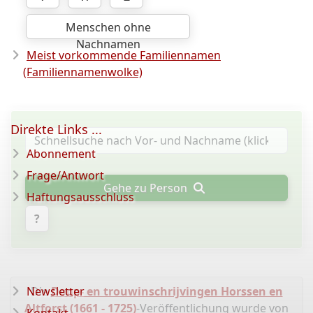
Menschen ohne
Nachnamen
Meist vorkommende Familiennamen
(Familiennamenwolke)
Direkte Links ...
Abonnement
Frage/Antwort
Gehe zu Person
Haftungsausschluss
?
Newsletter
Die
Doop- en trouwinschrijvingen Horssen en
Altforst (1661 - 1725)
-Veröffentlichung wurde von