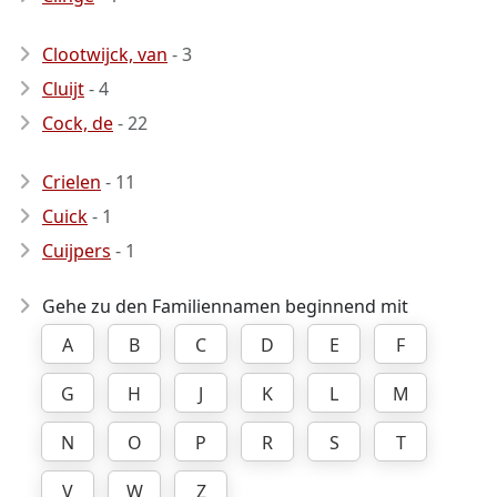
Clootwijck, van
- 3
Cluijt
- 4
Cock, de
- 22
Crielen
- 11
Cuick
- 1
Cuijpers
- 1
Gehe zu den Familiennamen beginnend mit
A
B
C
D
E
F
G
H
J
K
L
M
N
O
P
R
S
T
V
W
Z