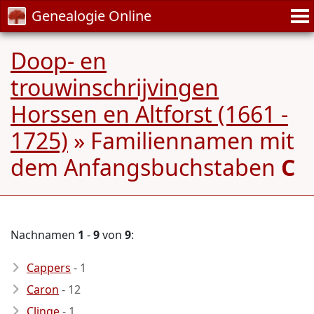
Genealogie Online
Doop- en
trouwinschrijvingen
Horssen en Altforst (1661 -
1725)
» Familiennamen mit
dem Anfangsbuchstaben
C
Nachnamen
1
-
9
von
9
:
Cappers
- 1
Caron
- 12
Clinge
- 1