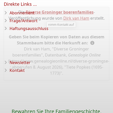
Direkte Links ...
Die
Diverse Groninger boerenfamilies
-
Abonnement
Veröffentlichung wurde von
Dirk van Ham
erstellt.
Frage/Antwort
nimm Kontakt auf
Haftungsausschluss
Geben Sie beim Kopieren von Daten aus diesem
Stammbaum bitte die Herkunft an:
Dirk van Ham, "Diverse Groninger
boerenfamilies", Datenbank,
Genealogie Online
(
https://www.genealogieonline.nl/diverse-groningse-fa
Newsletter
: abgerufen 8. August 2026), "Tiete Popkes (1695-
Kontakt
1773)".
Bewahren Sie Ihre Familiengeschichte,