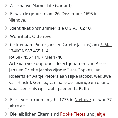
Alternative Name: Tite (variant)
Er wurde geboren am
26. Dezember 1695
in
Niehove
.
Identifikationsnummer: zie OG VI 102 10.
Wohnhaft:
Oldehove
.
(erfgenaam Pieter Jans en Grietje Jacobs) am
7. Mai
1740
GA 587 455 114.
RA 587 455 114. 7 Mei 1740.
Acte van verkoop door de erfgenamen van Pieter
Jans en Grietje Jacobs zijnde: Tiete Popkes, Jan
Roeleffs en Aaltje Pieters aan Hijke Jacobs, weduwe
van Hindrik Gerrits, van hare behuizinge en grond
waar een huis op staat, gelegen te Baflo.
Er ist verstorben im Jahr 1773
in
Niehove
, er war 77
Jahre alt.
Die leiblichen Eltern sind
Popke Tietes
und
Jeltje