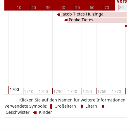
5
Versto
0
10
20
30
40
50
60
70
80
Jacob Tietes Huizinga
Popke Tietes
H
1700
90
1710
1720
1730
1740
1750
1760
1770
17
Klicken Sie auf den Namen für weitere Informationen.
Verwendete Symbole:
Großeltern
Eltern
Geschwister
Kinder