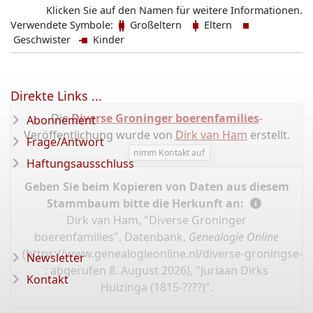
Klicken Sie auf den Namen für weitere Informationen.
Verwendete Symbole:
Großeltern
Eltern
Geschwister
Kinder
Direkte Links ...
Die
Diverse Groninger boerenfamilies
-
Abonnement
Veröffentlichung wurde von
Dirk van Ham
erstellt.
Frage/Antwort
nimm Kontakt auf
Haftungsausschluss
Geben Sie beim Kopieren von Daten aus diesem
Stammbaum bitte die Herkunft an:
Dirk van Ham, "Diverse Groninger
boerenfamilies", Datenbank,
Genealogie Online
(
https://www.genealogieonline.nl/diverse-groningse-fa
Newsletter
: abgerufen 8. August 2026), "Juriaan Dirks
Kontakt
Huizinga (1815-????)".