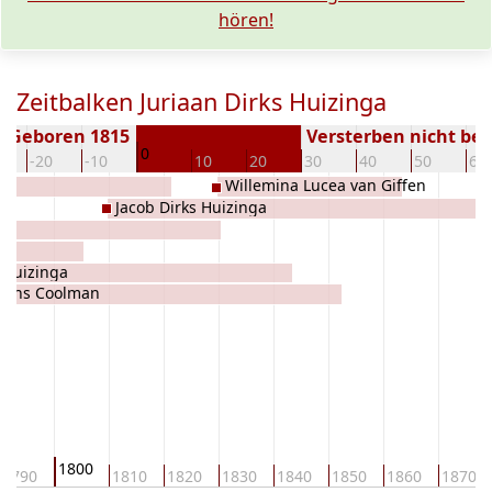
hören!
Zeitbalken Juriaan Dirks Huizinga
Geboren 1815
Versterben nicht be
0
-20
-10
10
20
30
40
50
60
Willemina Lucea van Giffen
Jacob Dirks Huizinga
 Huizinga
urjens Coolman
1800
1790
1810
1820
1830
1840
1850
1860
1870