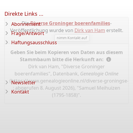
Direkte Links ...
Die
Diverse Groninger boerenfamilies
-
Abonnement
Veröffentlichung wurde von
Dirk van Ham
erstellt.
Frage/Antwort
nimm Kontakt auf
Haftungsausschluss
Geben Sie beim Kopieren von Daten aus diesem
Stammbaum bitte die Herkunft an:
Dirk van Ham, "Diverse Groninger
boerenfamilies", Datenbank,
Genealogie Online
(
https://www.genealogieonline.nl/diverse-groningse-fa
Newsletter
: abgerufen 8. August 2026), "Samuel Meihuizen
Kontakt
(1795-1858)".