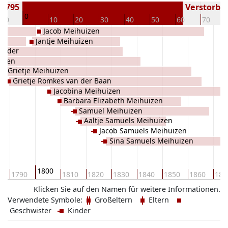
 1795
Verstorben
0
-10
10
20
30
40
50
60
70
Jacob Meihuizen
Jantje Meihuizen
Mulder
izen
Grietje Meihuizen
Grietje Romkes van der Baan
Jacobina Meihuizen
Barbara Elizabeth Meihuizen
Samuel Meihuizen
Aaltje Samuels Meihuizen
Jacob Samuels Meihuizen
Sina Samuels Meihuizen
1800
0
1790
1810
1820
1830
1840
1850
1860
187
Klicken Sie auf den Namen für weitere Informationen.
Verwendete Symbole:
Großeltern
Eltern
Geschwister
Kinder