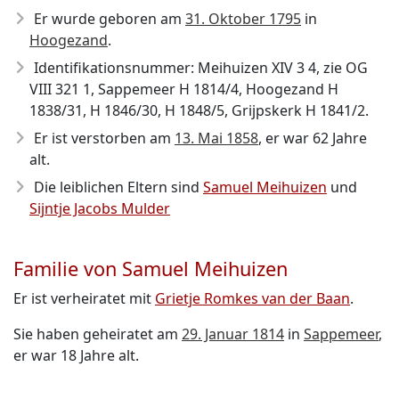
Er wurde geboren am
31. Oktober 1795
in
Hoogezand
.
Identifikationsnummer: Meihuizen XIV 3 4, zie OG
VIII 321 1, Sappemeer H 1814/4, Hoogezand H
1838/31, H 1846/30, H 1848/5, Grijpskerk H 1841/2.
Er ist verstorben am
13. Mai 1858
, er war 62 Jahre
alt.
Die leiblichen Eltern sind
Samuel Meihuizen
und
Sijntje Jacobs Mulder
Familie von Samuel Meihuizen
Er ist verheiratet mit
Grietje Romkes van der Baan
.
Sie haben geheiratet am
29. Januar 1814
in
Sappemeer
,
er war 18 Jahre alt.