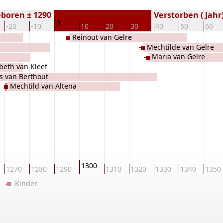
boren ± 1290
Verstorben ( Jahr
0
-20
-10
10
20
30
40
50
60
Reinout van Gelre
Mechtilde van Gelre
Maria van Gelre
abeth van Kleef
is van Berthout
Mechtild van Altena
1300
1270
1280
1290
1310
1320
1330
1340
1350
er
Kinder