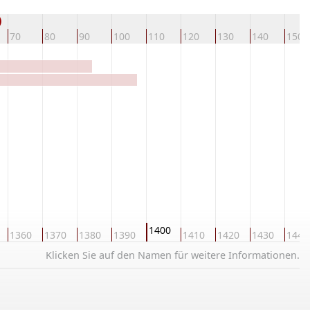
)
70
80
90
100
110
120
130
140
150
1400
1360
1370
1380
1390
1410
1420
1430
1440
Klicken Sie auf den Namen für weitere Informationen.