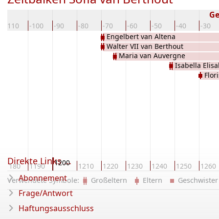
Ge
-110
-100
-90
-80
-70
-60
-50
-40
-30
Engelbert van Altena
Walter VII van Berthout
Maria van Auvergne
Isabella Elis
Flor
Direkte Links ...
1200
1180
1190
1210
1220
1230
1240
1250
1260
Abonnement
Verwendete Symbole:
Großeltern
Eltern
Geschwist
Frage/Antwort
Haftungsausschluss