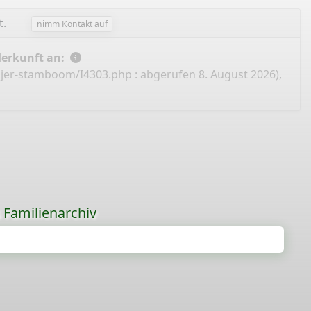
t.
nimm Kontakt auf
Herkunft an:
eijer-stamboom/I4303.php
: abgerufen 8. August 2026),
s Familienarchiv