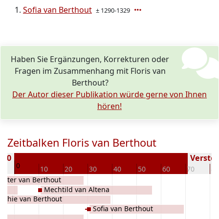
Sofia van Berthout
± 1290-1329
Haben Sie Ergänzungen, Korrekturen oder
Fragen im Zusammenhang mit Floris van
Berthout?
Der Autor dieser Publikation würde gerne von Ihnen
hören!
Zeitbalken Floris van Berthout
1260
Verstor
0
0
10
20
30
40
50
60
70
80
alter van Berthout
Mechtild van Altena
ophie van Berthout
Sofia van Berthout