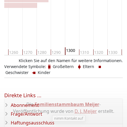
e
1300
50
1260
1270
1280
1290
1310
1320
1330
13
Klicken Sie auf den Namen für weitere Informationen.
Verwendete Symbole:
Großeltern
Eltern
Geschwister
Kinder
Direkte Links ...
Die
Familienstammbaum Meijer
-
Abonnement
Veröffentlichung wurde von
D. J. Meijer
erstellt.
Frage/Antwort
nimm Kontakt auf
Haftungsausschluss