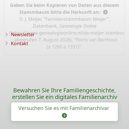
Geben Sie beim Kopieren von Daten aus diesem
Stammbaum bitte die Herkunft an:
D. J. Meijer, "Familienstammbaum Meijer",
Datenbank,
Genealogie Online
(
https://www.genealogieonline.nl/de-meijer-stamboo
Newsletter
: abgerufen 7. August 2026), "Floris van Berthout
Kontakt
(± 1260-± 1331)".
Bewahren Sie Ihre Familiengeschichte,
erstellen Sie ein digitales Familienarchiv
Versuchen Sie es mit Familienarchivar