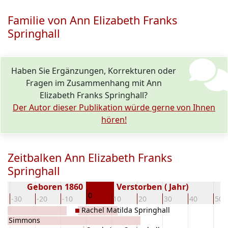
Familie von Ann Elizabeth Franks
Springhall
Haben Sie Ergänzungen, Korrekturen oder
Fragen im Zusammenhang mit Ann
Elizabeth Franks Springhall?
Der Autor dieser Publikation würde gerne von Ihnen
hören!
Zeitbalken Ann Elizabeth Franks
Springhall
Geboren 1860
Verstorben ( Jahr)
0
-30
-20
-10
10
20
30
40
50
Rachel Matilda Springhall
ce) Simmons