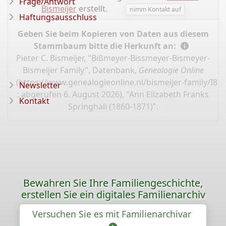
Frage/Antwort
Bismeijer
erstellt.
nimm Kontakt auf
Haftungsausschluss
Geben Sie beim Kopieren von Daten aus diesem
Stammbaum bitte die Herkunft an:
Pieter C. Bismeijer, "Bißmeyer-Bissmeyer-Bismeyer-
Bismeijer Family", Datenbank,
Genealogie Online
(
https://www.genealogieonline.nl/bismeijer-family/I84
Newsletter
: abgerufen 6. August 2026), "Ann Elizabeth Franks
Kontakt
Springhall (1860-1871)".
Bewahren Sie Ihre Familiengeschichte,
erstellen Sie ein digitales Familienarchiv
Versuchen Sie es mit Familienarchivar