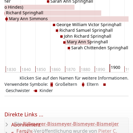
Rainer
Sarah Ann Springhall
also Hindes)
Richard Springhall
Mary Ann Simmons
George William Victor Springhall
Richard Samuel Springhall
John Richard Springhall
Mary Ann Springhall
Sarah Chittenden Springhall
1900
0
1830
1840
1850
1860
1870
1880
1890
191
Klicken Sie auf den Namen für weitere Informationen.
Verwendete Symbole:
Großeltern
Eltern
Geschwister
Kinder
Direkte Links ...
Die
Bißmeyer-Bissmeyer-Bismeyer-Bismeijer
Abonnement
Family
-Veröffentlichung wurde von
Pieter C.