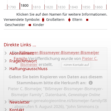
1800
80
1790
1810
1820
1830
1840
1850
1860
18
Klicken Sie auf den Namen für weitere Informationen.
Verwendete Symbole:
Großeltern
Eltern
Geschwister
Kinder
Direkte Links ...
Die
Bißmeyer-Bissmeyer-Bismeyer-Bismeijer
Abonnement
Family
-Veröffentlichung wurde von
Pieter C.
Frage/Antwort
Bismeijer
erstellt.
nimm Kontakt auf
Haftungsausschluss
Geben Sie beim Kopieren von Daten aus diesem
Stammbaum bitte die Herkunft an:
Pieter C. Bismeijer, "Bißmeyer-Bissmeyer-Bismeyer-
Bismeijer Family", Datenbank,
Genealogie Online
(
https://www.genealogieonline.nl/bismeijer-family/I80
Newsletter
: abgerufen 9. August 2026), "John Simmons (±
Kontakt