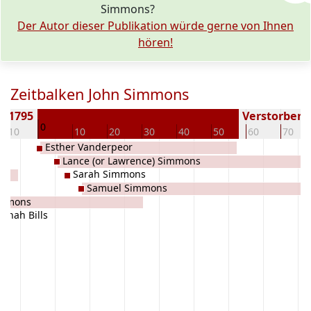
Simmons?
Der Autor dieser Publikation würde gerne von Ihnen
hören!
Zeitbalken John Simmons
± 1795
Verstorben (
0
-10
10
20
30
40
50
60
70
Esther Vanderpeor
Lance (or Lawrence) Simmons
Sarah Simmons
Samuel Simmons
immons
nnah Bills