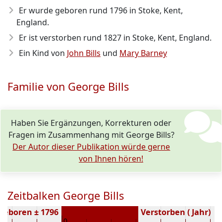
Er wurde geboren rund 1796
in Stoke, Kent,
England.
Er ist verstorben rund 1827
in Stoke, Kent, England.
Ein Kind von
John Bills
und
Mary Barney
Familie von George Bills
Haben Sie Ergänzungen, Korrekturen oder
Fragen im Zusammenhang mit George Bills?
Der Autor dieser Publikation würde gerne
von Ihnen hören!
Zeitbalken George Bills
Geboren ± 1796
Verstorben ( Jahr)
0