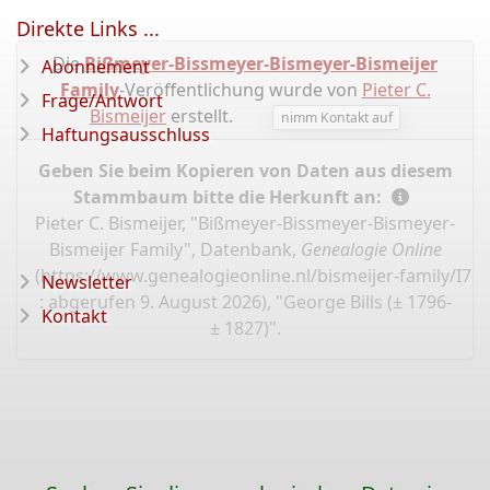
Direkte Links ...
Die
Bißmeyer-Bissmeyer-Bismeyer-Bismeijer
Abonnement
Family
-Veröffentlichung wurde von
Pieter C.
Frage/Antwort
Bismeijer
erstellt.
nimm Kontakt auf
Haftungsausschluss
Geben Sie beim Kopieren von Daten aus diesem
Stammbaum bitte die Herkunft an:
Pieter C. Bismeijer, "Bißmeyer-Bissmeyer-Bismeyer-
Bismeijer Family", Datenbank,
Genealogie Online
(
https://www.genealogieonline.nl/bismeijer-family/I76
Newsletter
: abgerufen 9. August 2026), "George Bills (± 1796-
Kontakt
± 1827)".