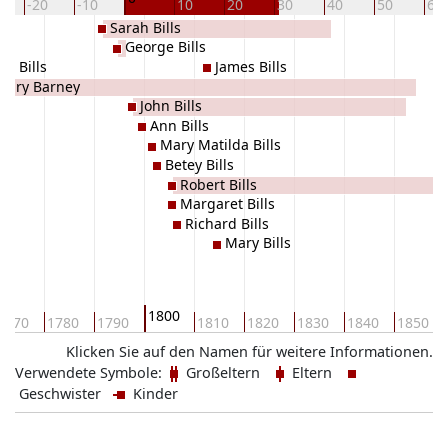
-20
-10
10
20
30
40
50
60
Sarah Bills
George Bills
hn Bills
James Bills
Mary Barney
John Bills
Ann Bills
Mary Matilda Bills
Betey Bills
Robert Bills
Margaret Bills
Richard Bills
Mary Bills
1800
1770
1780
1790
1810
1820
1830
1840
1850
Klicken Sie auf den Namen für weitere Informationen.
Verwendete Symbole:
Großeltern
Eltern
Geschwister
Kinder