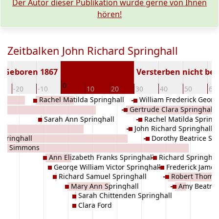
Der Autor dieser Publikation würde gerne von Ihnen
hören!
Zeitbalken John Richard Springhall
Geboren 1867
Versterben nicht be
0
-20
-10
10
20
30
40
50
60
Rachel Matilda Springhall
William Frederick Georg
Gertrude Clara Springhall
Sarah Ann Springhall
Rachel Matilda Spring
John Richard Springhall
Springhall
Dorothy Beatrice Spr
nn Simmons
Ann Elizabeth Franks Springhall
Richard Springhal
George William Victor Springhall
Frederick James
Richard Samuel Springhall
Robert Thomas
Mary Ann Springhall
Amy Beatric
Sarah Chittenden Springhall
Clara Ford