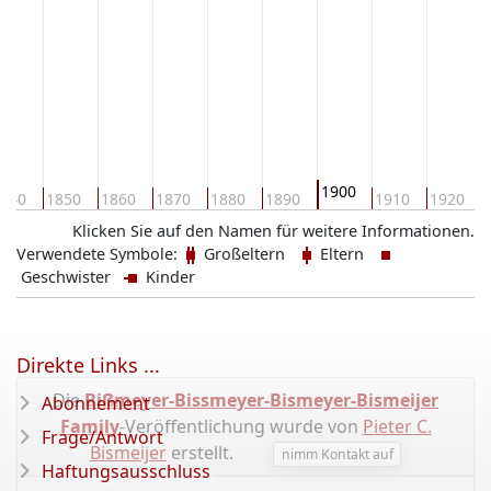
1900
840
1850
1860
1870
1880
1890
1910
1920
Klicken Sie auf den Namen für weitere Informationen.
Verwendete Symbole:
Großeltern
Eltern
Geschwister
Kinder
Direkte Links ...
Die
Bißmeyer-Bissmeyer-Bismeyer-Bismeijer
Abonnement
Family
-Veröffentlichung wurde von
Pieter C.
Frage/Antwort
Bismeijer
erstellt.
nimm Kontakt auf
Haftungsausschluss