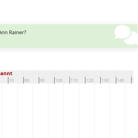
Ann Rainer?
kannt
70
80
90
100
110
120
130
140
15