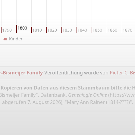
1800
1790
1810
1820
1830
1840
1850
1860
1870
er
Kinder
-Bismeijer Family
-Veröffentlichung wurde von
Pieter C. B
 Kopieren von Daten aus diesem Stammbaum bitte die 
-Bismeijer Family", Datenbank,
Genealogie Online
(
https://ww
abgerufen 7. August 2026), "Mary Ann Rainer (1814-????)".