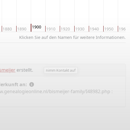
1900
1880
1890
1910
1920
1930
1940
1950
1960
Klicken Sie auf den Namen für weitere Informationen.
ismeijer
erstellt.
nimm Kontakt auf
Herkunft an:
w.genealogieonline.nl/bismeijer-family/I48982.php
: