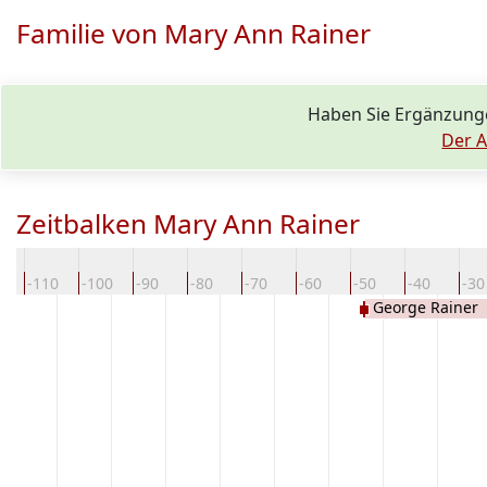
Familie von Mary Ann Rainer
Haben Sie Ergänzung
Der A
Zeitbalken Mary Ann Rainer
0
-110
-100
-90
-80
-70
-60
-50
-40
-30
George Rainer