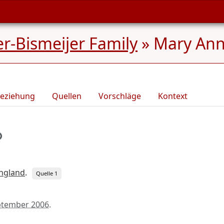
r-Bismeijer Family
»
Mary Ann 
eziehung
Quellen
Vorschläge
Kontext
England
.
Quelle 1
ptember 2006
.