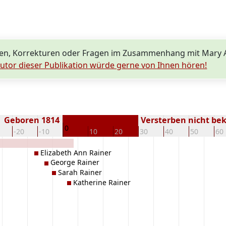
en, Korrekturen oder Fragen im Zusammenhang mit Mary 
utor dieser Publikation würde gerne von Ihnen hören!
Geboren 1814
Versterben nicht be
0
-20
-10
10
20
30
40
50
60
Elizabeth Ann Rainer
George Rainer
Sarah Rainer
Katherine Rainer