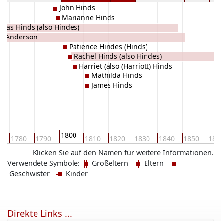
John Hinds
Marianne Hinds
mas Hinds (also Hindes)
n Anderson
Patience Hindes (Hinds)
Rachel Hinds (also Hindes)
Harriet (also (Harriott) Hinds
Mathilda Hinds
James Hinds
1800
0
1780
1790
1810
1820
1830
1840
1850
186
Klicken Sie auf den Namen für weitere Informationen.
Verwendete Symbole:
Großeltern
Eltern
Geschwister
Kinder
Direkte Links ...