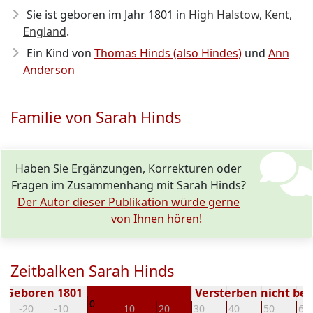
Sie ist geboren im Jahr 1801
in
High Halstow, Kent,
England
.
Ein Kind von
Thomas Hinds (also Hindes)
und
Ann
Anderson
Familie von Sarah Hinds
Haben Sie Ergänzungen, Korrekturen oder
Fragen im Zusammenhang mit Sarah Hinds?
Der Autor dieser Publikation würde gerne
von Ihnen hören!
Zeitbalken Sarah Hinds
Geboren 1801
Versterben nicht be
0
-20
-10
10
20
30
40
50
60