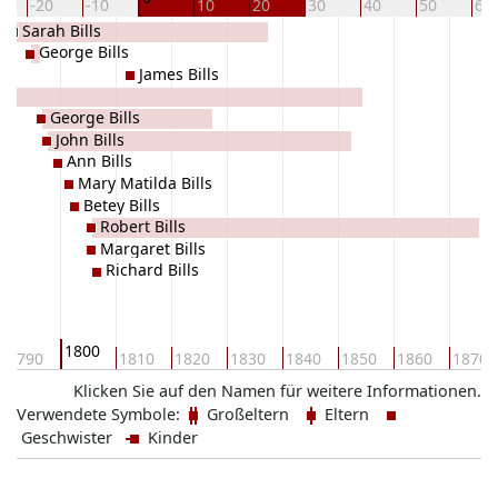
-20
-10
10
20
30
40
50
60
Sarah Bills
George Bills
James Bills
George Bills
John Bills
Ann Bills
Mary Matilda Bills
Betey Bills
Robert Bills
Margaret Bills
Richard Bills
1800
1790
1810
1820
1830
1840
1850
1860
1870
Klicken Sie auf den Namen für weitere Informationen.
Verwendete Symbole:
Großeltern
Eltern
Geschwister
Kinder