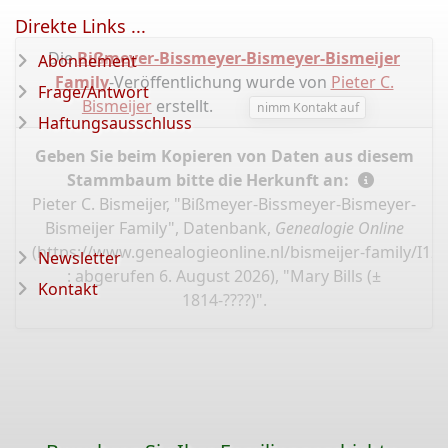
Direkte Links ...
Die
Bißmeyer-Bissmeyer-Bismeyer-Bismeijer
Abonnement
Family
-Veröffentlichung wurde von
Pieter C.
Frage/Antwort
Bismeijer
erstellt.
nimm Kontakt auf
Haftungsausschluss
Geben Sie beim Kopieren von Daten aus diesem
Stammbaum bitte die Herkunft an:
Pieter C. Bismeijer, "Bißmeyer-Bissmeyer-Bismeyer-
Bismeijer Family", Datenbank,
Genealogie Online
(
https://www.genealogieonline.nl/bismeijer-family/I12
Newsletter
: abgerufen 6. August 2026), "Mary Bills (±
Kontakt
1814-????)".