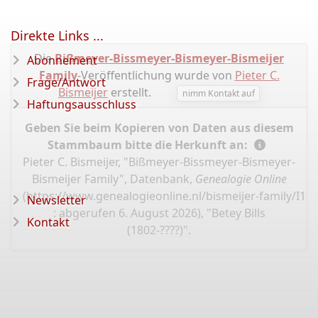
Direkte Links ...
Die
Bißmeyer-Bissmeyer-Bismeyer-Bismeijer
Abonnement
Family
-Veröffentlichung wurde von
Pieter C.
Frage/Antwort
Bismeijer
erstellt.
nimm Kontakt auf
Haftungsausschluss
Geben Sie beim Kopieren von Daten aus diesem
Stammbaum bitte die Herkunft an:
Pieter C. Bismeijer, "Bißmeyer-Bissmeyer-Bismeyer-
Bismeijer Family", Datenbank,
Genealogie Online
(
https://www.genealogieonline.nl/bismeijer-family/I12
Newsletter
: abgerufen 6. August 2026), "Betey Bills
Kontakt
(1802-????)".