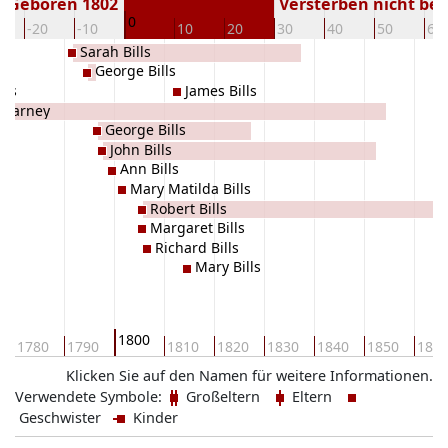
Geboren 1802
Versterben nicht be
0
-20
-10
10
20
30
40
50
60
Sarah Bills
George Bills
lls
James Bills
 Barney
George Bills
John Bills
Ann Bills
Mary Matilda Bills
Robert Bills
Margaret Bills
Richard Bills
Mary Bills
1800
1780
1790
1810
1820
1830
1840
1850
186
Klicken Sie auf den Namen für weitere Informationen.
Verwendete Symbole:
Großeltern
Eltern
Geschwister
Kinder