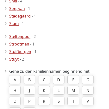
Snel
- 4
Son, van
- 1
Stadegaard
- 1
Stam
- 1
Steltenpool
- 2
Strootman
- 1
Stuifbergen
- 1
Stuyt
- 2
Gehe zu den Familiennamen beginnend mit
A
B
C
D
E
G
H
J
K
L
M
N
O
P
R
S
T
V