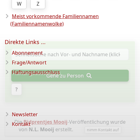
W
Z
Meist vorkommende Familiennamen
(Familiennamenwolke)
Direkte Links ...
Abonnement
Frage/Antwort
Haftungsausschluss
Gehe zu Person
?
Newsletter
Die
Bidprentjes Mooij
-Veröffentlichung wurde
Kontakt
von
N.L. Mooij
erstellt.
nimm Kontakt auf