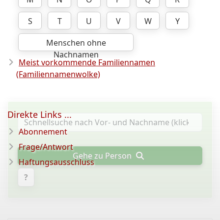
S
T
U
V
W
Y
Menschen ohne
Nachnamen
Meist vorkommende Familiennamen
(Familiennamenwolke)
Direkte Links ...
Abonnement
Frage/Antwort
Gehe zu Person
Haftungsausschluss
?