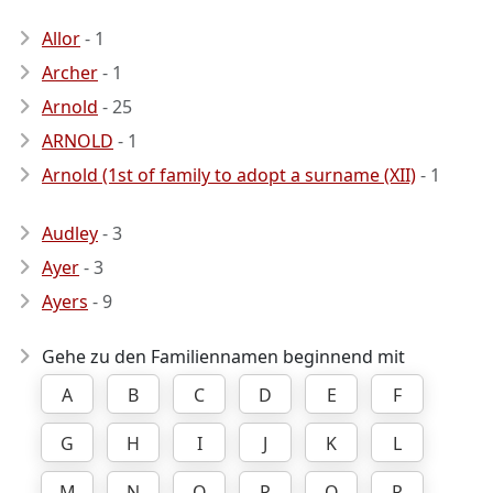
Allor
- 1
Archer
- 1
Arnold
- 25
ARNOLD
- 1
Arnold (1st of family to adopt a surname (XII)
- 1
Audley
- 3
Ayer
- 3
Ayers
- 9
Gehe zu den Familiennamen beginnend mit
A
B
C
D
E
F
G
H
I
J
K
L
M
N
O
P
Q
R