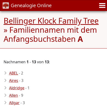
Genealogie Online
Bellinger Klock Family Tree
» Familiennamen mit dem
Anfangsbuchstaben
A
Nachnamen
1
-
13
von
13
:
ABEL
- 2
Aires
- 3
Aldridge
- 1
Allen
- 9
Allgar
- 3