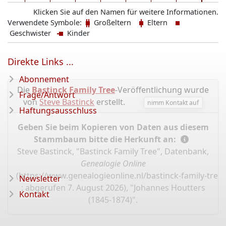
Klicken Sie auf den Namen für weitere Informationen.
Verwendete Symbole:
Großeltern
Eltern
Geschwister
Kinder
Direkte Links ...
Abonnement
Die
Bastinck Family Tree
-Veröffentlichung wurde
Frage/Antwort
von
Steve Bastinck
erstellt.
nimm Kontakt auf
Haftungsausschluss
Geben Sie beim Kopieren von Daten aus diesem
Stammbaum bitte die Herkunft an:
Steve Bastinck, "Bastinck Family Tree", Datenbank,
Genealogie Online
(
https://www.genealogieonline.nl/bastinck-family-tree
Newsletter
: abgerufen 7. August 2026), "Johannes Houtters
Kontakt
(1845-1874)".