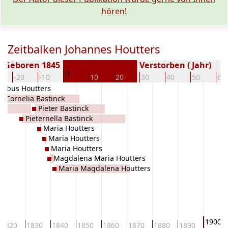
hören!
Zeitbalken Johannes Houtters
Geboren 1845
Verstorben ( Jahr)
0
-20
-10
10
20
30
40
50
60
cobus Houtters
la Cornelia Bastinck
Pieter Bastinck
Pieternella Bastinck
Maria Houtters
Maria Houtters
Maria Houtters
Magdalena Maria Houtters
Maria Magdalena Houtters
1900
1820
1830
1840
1850
1860
1870
1880
1890