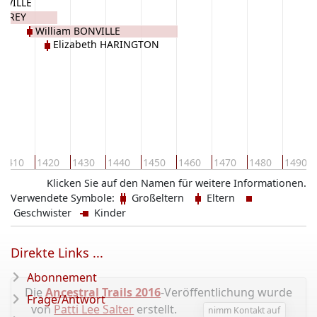
NVILLE
 GREY
William BONVILLE
Elizabeth HARINGTON
1410
1420
1430
1440
1450
1460
1470
1480
1490
Klicken Sie auf den Namen für weitere Informationen.
Verwendete Symbole:
Großeltern
Eltern
Geschwister
Kinder
Direkte Links ...
Abonnement
Die
Ancestral Trails 2016
-Veröffentlichung wurde
Frage/Antwort
von
Patti Lee Salter
erstellt.
nimm Kontakt auf