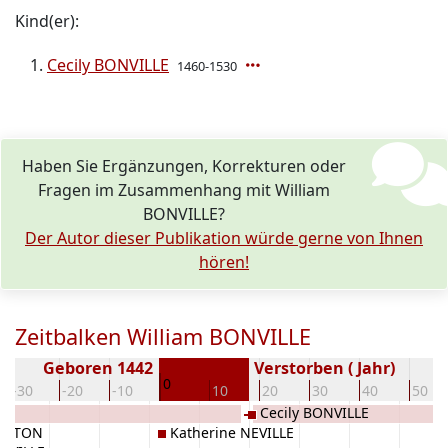
Kind(er):
Cecily BONVILLE
1460-1530
Haben Sie Ergänzungen, Korrekturen oder
Fragen im Zusammenhang mit William
BONVILLE?
Der Autor dieser Publikation würde gerne von Ihnen
hören!
Zeitbalken William BONVILLE
Geboren 1442
Verstorben ( Jahr)
0
-30
-20
-10
10
20
30
40
50
Cecily BONVILLE
INGTON
Katherine NEVILLE