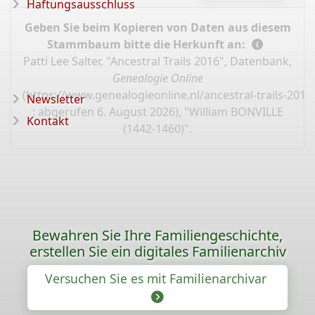
Haftungsausschluss
Geben Sie beim Kopieren von Daten aus diesem
Stammbaum bitte die Herkunft an:
Patti Lee Salter, "Ancestral Trails 2016", Datenbank,
Genealogie Online
(
https://www.genealogieonline.nl/ancestral-trails-201
Newsletter
: abgerufen 6. August 2026), "William BONVILLE
Kontakt
(1442-1460)".
Bewahren Sie Ihre Familiengeschichte,
erstellen Sie ein digitales Familienarchiv
Versuchen Sie es mit Familienarchivar