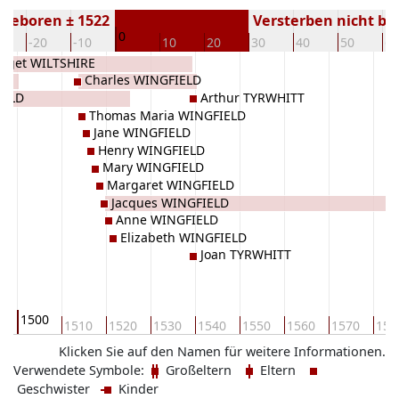
Geboren ± 1522
Versterben nicht b
0
0
-20
-10
10
20
30
40
50
60
idget WILTSHIRE
Charles WINGFIELD
IELD
Arthur TYRWHITT
Thomas Maria WINGFIELD
Jane WINGFIELD
Henry WINGFIELD
Mary WINGFIELD
Margaret WINGFIELD
Jacques WINGFIELD
Anne WINGFIELD
Elizabeth WINGFIELD
Joan TYRWHITT
1500
0
1510
1520
1530
1540
1550
1560
1570
158
Klicken Sie auf den Namen für weitere Informationen.
Verwendete Symbole:
Großeltern
Eltern
Geschwister
Kinder