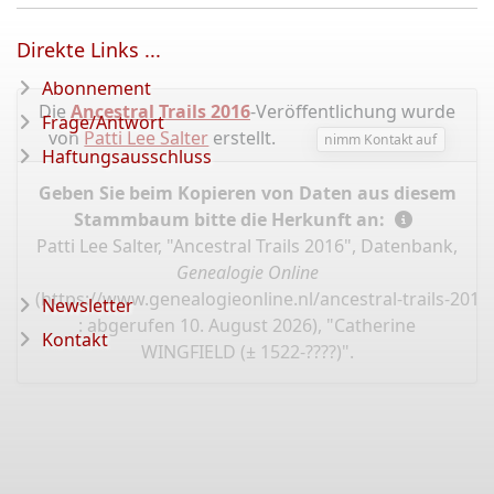
Direkte Links ...
Abonnement
Die
Ancestral Trails 2016
-Veröffentlichung wurde
Frage/Antwort
von
Patti Lee Salter
erstellt.
nimm Kontakt auf
Haftungsausschluss
Geben Sie beim Kopieren von Daten aus diesem
Stammbaum bitte die Herkunft an:
Patti Lee Salter, "Ancestral Trails 2016", Datenbank,
Genealogie Online
(
https://www.genealogieonline.nl/ancestral-trails-201
Newsletter
: abgerufen 10. August 2026), "Catherine
Kontakt
WINGFIELD (± 1522-????)".