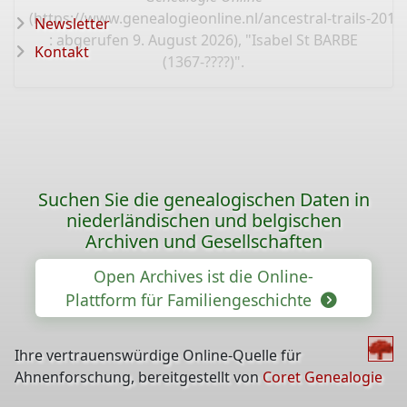
(
https://www.genealogieonline.nl/ancestral-trails-201
Newsletter
: abgerufen 9. August 2026), "Isabel St BARBE
Kontakt
(1367-????)".
Suchen Sie die genealogischen Daten in
niederländischen und belgischen
Archiven und Gesellschaften
Open Archives ist die Online-
Plattform für Familiengeschichte
Ihre vertrauenswürdige Online-Quelle für
Ahnenforschung, bereitgestellt von
Coret Genealogie