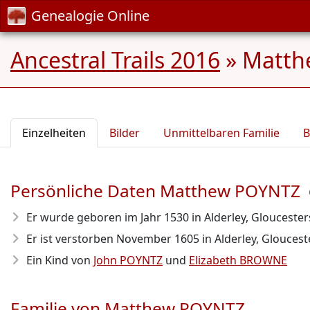
Genealogie Online
Ancestral Trails 2016
»
Matth
Einzelheiten
Bilder
Unmittelbaren Familie
B
Persönliche Daten Matthew POYNTZ
Er wurde geboren im Jahr 1530
in Alderley, Gloucester
Er ist verstorben November 1605
in Alderley, Glouceste
Ein Kind von
John POYNTZ
und
Elizabeth BROWNE
Familie von Matthew POYNTZ