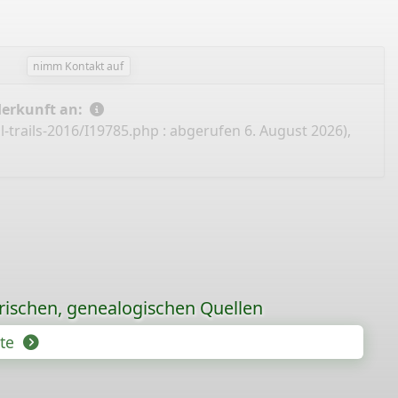
nimm Kontakt auf
Herkunft an:
-trails-2016/I19785.php
: abgerufen 6. August 2026),
orischen, genealogischen Quellen
hte