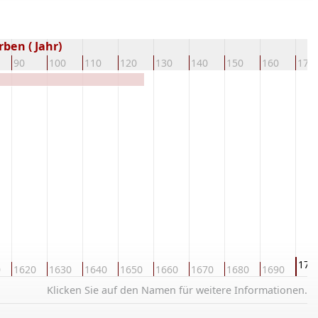
ben ( Jahr)
90
100
110
120
130
140
150
160
170
170
0
1620
1630
1640
1650
1660
1670
1680
1690
Klicken Sie auf den Namen für weitere Informationen.