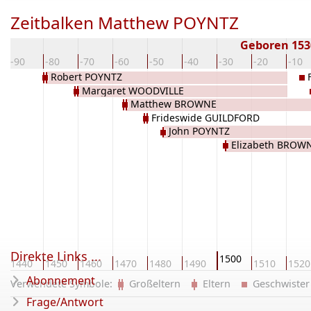
Zeitbalken Matthew POYNTZ
Geboren 15
-90
-80
-70
-60
-50
-40
-30
-20
-10
Robert POYNTZ
Margaret WOODVILLE
Matthew BROWNE
Frideswide GUILDFORD
John POYNTZ
Elizabeth BROW
Direkte Links ...
1500
1440
1450
1460
1470
1480
1490
1510
1520
Abonnement
Verwendete Symbole:
Großeltern
Eltern
Geschwist
Frage/Antwort