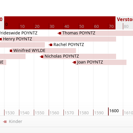
30
Verstor
0
10
20
30
40
50
60
70
80
Frideswide POYNTZ
Thomas POYNTZ
Henry POYNTZ
Rachel POYNTZ
Winifred WYLDE
Nicholas POYNTZ
NE
Joan POYNTZ
1600
1530
1540
1550
1560
1570
1580
1590
161
er
Kinder