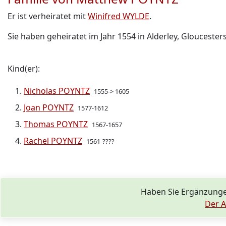
Er ist verheiratet mit
Winifred WYLDE
.
Sie haben geheiratet im Jahr 1554 in Alderley, Gloucestersh
Kind(er):
Nicholas POYNTZ
1555-> 1605
Joan POYNTZ
1577-1612
Thomas POYNTZ
1567-1657
Rachel POYNTZ
1561-????
Haben Sie Ergänzung
Der A