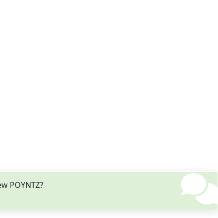
hew POYNTZ?