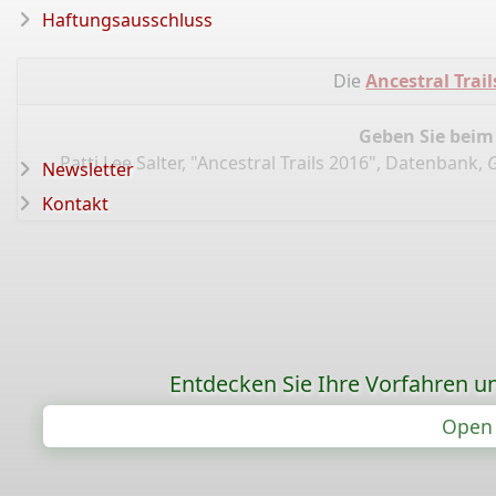
Haftungsausschluss
Die
Ancestral Trail
Geben Sie beim
Patti Lee Salter, "Ancestral Trails 2016", Datenbank,
G
Newsletter
Kontakt
Entdecken Sie Ihre Vorfahren un
Open 