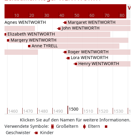
Ver
0
10
20
30
40
50
60
70
80
Agnes WENTWORTH
Margaret WENTWORTH
John WENTWORTH
Elizabeth WENTWORTH
Margery WENTWORTH
Anne TYRELL
D
Roger WENTWORTH
Lora WENTWORTH
Henry WENTWORTH
1500
50
1460
1470
1480
1490
1510
1520
1530
15
Klicken Sie auf den Namen für weitere Informationen.
Verwendete Symbole:
Großeltern
Eltern
Geschwister
Kinder