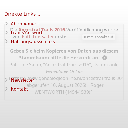
Direkte Links ...
Abonnement
Die
Ancestral Trails 2016
-Veröffentlichung wurde
Frage/Antwort
von
Patti Lee Salter
erstellt.
nimm Kontakt auf
Haftungsausschluss
Geben Sie beim Kopieren von Daten aus diesem
Stammbaum bitte die Herkunft an:
Patti Lee Salter, "Ancestral Trails 2016", Datenbank,
Genealogie Online
(
https://www.genealogieonline.nl/ancestral-trails-201
Newsletter
: abgerufen 10. August 2026), "Roger
Kontakt
WENTWORTH (1454-1539)".