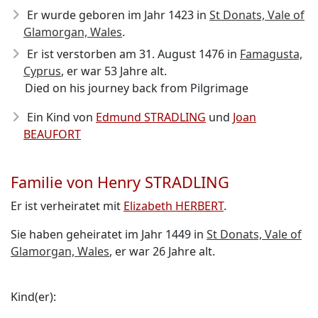
Er wurde geboren im Jahr 1423
in
St Donats, Vale of
Glamorgan, Wales
.
Er ist verstorben am 31. August 1476
in
Famagusta,
Cyprus
, er war 53 Jahre alt.
Died on his journey back from Pilgrimage
Ein Kind von
Edmund STRADLING
und
Joan
BEAUFORT
Familie von Henry STRADLING
Er ist verheiratet mit
Elizabeth HERBERT
.
Sie haben geheiratet im Jahr 1449 in
St Donats, Vale of
Glamorgan, Wales
, er war 26 Jahre alt.
Kind(er):