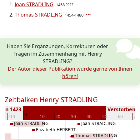
Joan STRADLING
1458-????
Thomas STRADLING
1454-1480
Haben Sie Ergänzungen, Korrekturen oder
Fragen im Zusammenhang mit Henry
STRADLING?
Der Autor dieser Publikation würde gerne von Ihnen
hören!
Zeitbalken Henry STRADLING
ren 1423
Verstorben ( 
0
-10
10
20
30
40
50
60
70
Joan STRADLING
Joan STRADLING
Elizabeth HERBERT
Thomas STRADLING