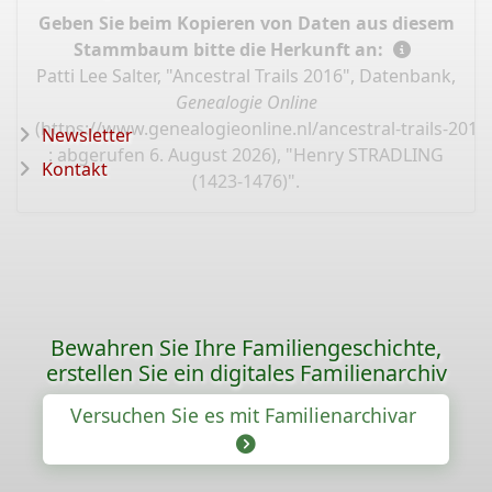
Geben Sie beim Kopieren von Daten aus diesem
Stammbaum bitte die Herkunft an:
Patti Lee Salter, "Ancestral Trails 2016", Datenbank,
Genealogie Online
(
https://www.genealogieonline.nl/ancestral-trails-201
Newsletter
: abgerufen 6. August 2026), "Henry STRADLING
Kontakt
(1423-1476)".
Bewahren Sie Ihre Familiengeschichte,
erstellen Sie ein digitales Familienarchiv
Versuchen Sie es mit Familienarchivar