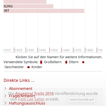
RADLING
UFORT
1410
1420
1430
1440
1450
1460
1470
1480
1490
Klicken Sie auf den Namen für weitere Informationen.
Verwendete Symbole:
Großeltern
Eltern
Geschwister
Kinder
Direkte Links ...
Abonnement
Die
Ancestral Trails 2016
-Veröffentlichung wurde
Frage/Antwort
von
Patti Lee Salter
erstellt.
nimm Kontakt auf
Haftungsausschluss