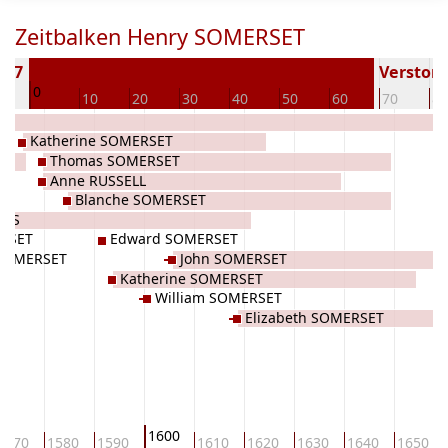
Zeitbalken Henry SOMERSET
577
Verstorbe
0
0
10
20
30
40
50
60
70
80
Katherine SOMERSET
Thomas SOMERSET
Anne RUSSELL
Blanche SOMERSET
NGS
RSET
Edward SOMERSET
SOMERSET
John SOMERSET
Katherine SOMERSET
William SOMERSET
Elizabeth SOMERSET
1600
1570
1580
1590
1610
1620
1630
1640
1650