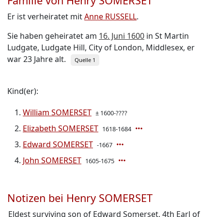
Familie von Henry SOMERSET
Er ist verheiratet mit
Anne RUSSELL
.
Sie haben geheiratet am
16. Juni 1600
in St Martin
Ludgate, Ludgate Hill, City of London, Middlesex, er
war 23 Jahre alt.
Quelle 1
Kind(er):
William SOMERSET
± 1600-????
Elizabeth SOMERSET
1618-1684
Edward SOMERSET
-1667
John SOMERSET
1605-1675
Notizen bei Henry SOMERSET
Eldest surviving son of Edward Somerset, 4th Earl of