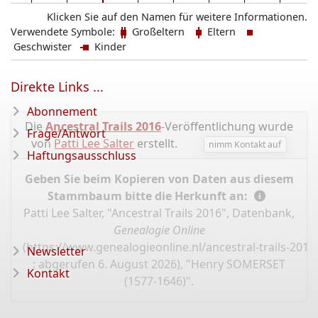
Klicken Sie auf den Namen für weitere Informationen.
Verwendete Symbole:
Großeltern
Eltern
Geschwister
Kinder
Direkte Links ...
Abonnement
Die
Ancestral Trails 2016
-Veröffentlichung wurde
Frage/Antwort
von
Patti Lee Salter
erstellt.
nimm Kontakt auf
Haftungsausschluss
Geben Sie beim Kopieren von Daten aus diesem
Stammbaum bitte die Herkunft an:
Patti Lee Salter, "Ancestral Trails 2016", Datenbank,
Genealogie Online
(
https://www.genealogieonline.nl/ancestral-trails-201
Newsletter
: abgerufen 6. August 2026), "Henry SOMERSET
Kontakt
(1577-1646)".