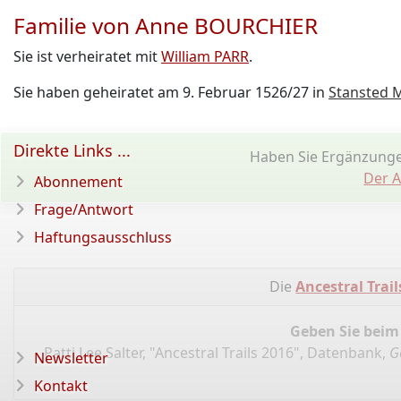
Familie von Anne BOURCHIER
Sie ist verheiratet mit
William PARR
.
Sie haben geheiratet am 9. Februar 1526/27 in
Stansted M
Direkte Links ...
Haben Sie Ergänzung
Der A
Abonnement
Frage/Antwort
Haftungsausschluss
Die
Ancestral Trail
Geben Sie beim
Patti Lee Salter, "Ancestral Trails 2016", Datenbank,
G
Newsletter
Kontakt