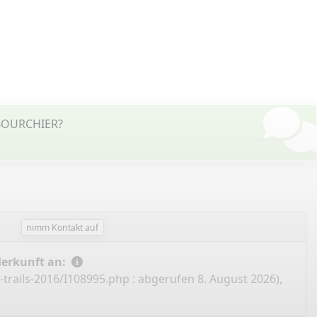
 BOURCHIER?
nimm Kontakt auf
Herkunft an:
-trails-2016/I108995.php
: abgerufen 8. August 2026),